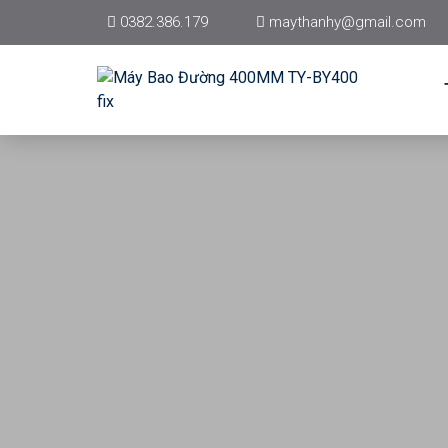
0382.386.179
maythanhy@gmail.com