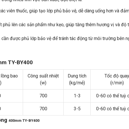
ác viên thuốc, giúp tạo lớp phủ bảo vệ, dễ dàng uống hơn và đả
t phủ lên các sản phẩm như kẹo, giúp tăng thêm hương vị và độ
 cần được phủ lớp bảo vệ để tránh tác động từ môi trường bên n
0mm TY-BY400
 lồng bao
Công suất nhiệt
Dung tích
Tốc độ qua
)
(w)
(kg/mẻ)
(r/min)
0
700
1-3
0-60 có thể tuỳ 
0
700
3-5
0-60 có thể tuỳ 
động
400mm TY-BY400