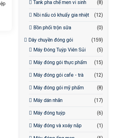
Tank pha chế men vi sinh
(8)
iệp
 và
Nồi nấu có khuấy gia nhiệt
(12)
ông
Bồn phối trộn sữa
(0)
Dây chuyền đóng gói
(159)
hủ
Máy Đóng Tuýp Viên Sủi
(5)
tạo
các
Máy đóng gói thực phẩm
(15)
Máy đóng gói cafe - trà
(12)
Máy đóng gói mỹ phẩm
(8)
Máy dán nhãn
(17)
Máy đóng tuýp
(6)
Máy đóng và xoáy nắp
(1)