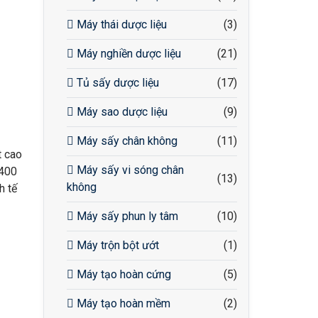
Máy thái dược liệu
(3)
Máy nghiền dược liệu
(21)
Tủ sấy dược liệu
(17)
Máy sao dược liệu
(9)
Máy sấy chân không
(11)
t cao
Máy sấy vi sóng chân
Y400
(13)
không
h tế
Máy sấy phun ly tâm
(10)
Máy trộn bột ướt
(1)
Máy tạo hoàn cứng
(5)
Máy tạo hoàn mềm
(2)