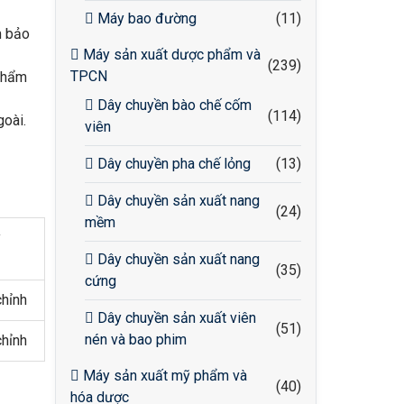
Máy bao đường
(11)
m bảo
Máy sản xuất dược phẩm và
(239)
TPCN
 thẩm
Dây chuyền bào chế cốm
(114)
goài.
viên
Dây chuyền pha chế lỏng
(13)
Dây chuyền sản xuất nang
(24)
mềm
y
Dây chuyền sản xuất nang
(35)
cứng
chỉnh
Dây chuyền sản xuất viên
(51)
nén và bao phim
chỉnh
Máy sản xuất mỹ phẩm và
(40)
hóa dược