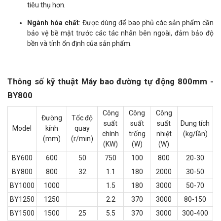
tiêu thụ hơn.
Ngành hóa chất
: Được dùng để bao phủ các sản phẩm cần
bảo vệ bề mặt trước các tác nhân bên ngoài, đảm bảo độ
bền và tính ổn định của sản phẩm.
Thông số kỹ thuật Máy bao đường tự động 800mm -
BY800
Công
Công
Công
Đường
Tốc độ
suất
suất
suất
Dung tích
Model
kính
quay
chính
trống
nhiệt
(kg/lần)
(mm)
(r/min)
(KW)
(W)
(W)
BY600
600
50
750
100
800
20-30
BY800
800
32
1.1
180
2000
30-50
BY1000
1000
1.5
180
3000
50-70
BY1250
1250
2.2
370
3000
80-150
BY1500
1500
25
5.5
370
3000
300-400