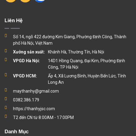
Liên Hệ
Số 14, ngõ 422 đường Kim Giang, Phường Định Công, Thành
phố Hà Nội, Việt Nam
Xưởng sản xuất:
Khánh Hà, Thường Tín, Hà Nội
VPGD Hà Nội:
14D1 Hồng Quang, Đại Kim, Phường Định
Công, TP Hà Nội
VPGD HCM:
Ấp 4, Xã Lương Bình, Huyện Bến Lức, Tỉnh
Long An
maythanhy@gmail.com
0382.386.179
https://thanhyjsc.com
T2 đến CN từ 8:00AM - 17:00PM
Danh Mục