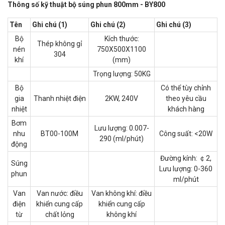
Thông số kỹ thuật bộ súng phun 800mm - BY800
Tên
Ghi chú (1)
Ghi chú (2)
Ghi chú (3)
Bộ
Kích thước:
Thép không gỉ
nén
750X500X1100
304
khí
(mm)
Trọng lượng: 50KG
Bộ
Có thể tùy chỉnh
gia
Thanh nhiệt điện
2KW, 240V
theo yêu cầu
nhiệt
khách hàng
Bơm
Lưu lượng: 0.007-
nhu
BT00-100M
Công suất: <20W
290 (ml/phút)
động
Đường kính: ￠2,
Súng
Lưu lượng: 0-360
phun
ml/phút
Van
Van nước: điều
Van không khí: điều
điện
khiển cung cấp
khiển cung cấp
từ
chất lỏng
không khí