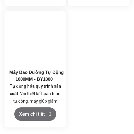
hiệu quả trong quá trình
hiệu quả trong quá trình
bao đường, tiết kiệm thời
bao đường, tiết kiệm thời
gian và công sức cho người
gian và công sức cho người
vận hành.
vận hành.
Đảm bảo chất lượng bao
Đảm bảo chất lượng bao
phủ đồng đều
: Máy
phủ đồng đều
: Máy
BY1500 giúp tạo lớp phủ
BY1250 giúp tạo lớp phủ
đồng đều trên tất cả các
đồng đều trên tất cả các
sản phẩm
sản phẩm
Máy Bao Đường Tự Động
1000MM - BY1000
Tự động hóa quy trình sản
xuất
: Với thiết kế hoàn toàn
tự động, máy giúp giảm
thiểu sự can thiệp thủ công,
Xem chi tiết
tối ưu hóa năng suất và
hiệu quả trong quá trình
bao đường, tiết kiệm thời