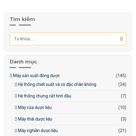
gian và công sức cho người
vận hành.
Tìm kiếm
Đảm bảo chất lượng bao
phủ đồng đều
: Máy
BY1000 giúp tạo lớp phủ
đồng đều trên tất cả các
sản phẩm
Danh mục
Máy sản xuất đông dược
(145)
Hệ thống chiết xuất và cô đặc chân không
(24)
Hệ thống chưng cất tinh dầu
(7)
Máy rửa dược liệu
(10)
Máy thái dược liệu
(3)
Máy nghiền dược liệu
(21)