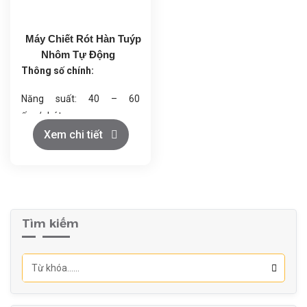
dung tích lớn.
Máy Chiết Rót Hàn Tuýp
Nhôm Tự Động
Thông số chính:
Năng suất: 40 – 60
ống/phút
Dung tích chiết rót: 20 –
Xem chi tiết
120 ml
Độ chính xác: ±1%
Công suất: 2.5 kW
Trọng lượng: ~500 kg
Tìm kiếm