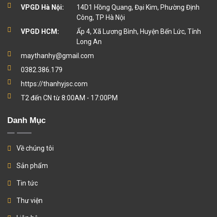
VPGD Hà Nội:
14D1 Hồng Quang, Đại Kim, Phường Định
Công, TP Hà Nội
VPGD HCM:
Ấp 4, Xã Lương Bình, Huyện Bến Lức, Tỉnh
Long An
maythanhy@gmail.com
0382.386.179
https://thanhyjsc.com
T2 đến CN từ 8:00AM - 17:00PM
Danh Mục
Về chúng tôi
Sản phẩm
Tin tức
Thư viện