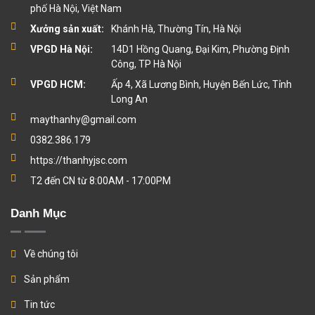
phố Hà Nội, Việt Nam
Xưởng sản xuất:
Khánh Hà, Thường Tín, Hà Nội
VPGD Hà Nội:
14D1 Hồng Quang, Đại Kim, Phường Định
Công, TP Hà Nội
VPGD HCM:
Ấp 4, Xã Lương Bình, Huyện Bến Lức, Tỉnh
Long An
maythanhy@gmail.com
0382.386.179
https://thanhyjsc.com
T2 đến CN từ 8:00AM - 17:00PM
Danh Mục
Về chúng tôi
Sản phẩm
Tin tức