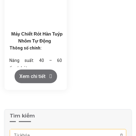
khác nhau, từ thuốc tiêm
liều nhỏ đến dung dịch thú y
dung tích lớn.
Máy Chiết Rót Hàn Tuýp
Nhôm Tự Động
Thông số chính:
Năng suất: 40 – 60
ống/phút
Dung tích chiết rót: 20 –
Xem chi tiết
120 ml
Độ chính xác: ±1%
Công suất: 2.5 kW
Trọng lượng: ~500 kg
Tìm kiếm