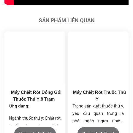
SẢN PHẨM LIÊN QUAN
Máy Chiết Rót Đóng Gói
Máy Chiết Rót Thuốc Thú
Thuốc Thú Y 8 Trạm
Y
Ứng dụng:
Trong sản xuất thuốc thú y,
yêu cầu quan trọng là
Ngành thuốc thú y: Chiết rót
phải ngăn ngừa nhiễm
thuốc dạng dung dịch,
chéo giữa các lô thuốc,
kháng sinh, thuốc bổ
Hệ thống lọc khí hiệu suất