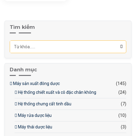
Độ chính xác: ±1%
Công suất: 2.5 kW
Trọng lượng: ~500 kg
Tìm kiếm
Danh mục
Máy sản xuất đông dược
(145)
Hệ thống chiết xuất và cô đặc chân không
(24)
Hệ thống chưng cất tinh dầu
(7)
Máy rửa dược liệu
(10)
Máy thái dược liệu
(3)