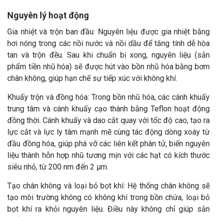
Nguyên lý hoạt động
Gia nhiệt và trộn ban đầu: Nguyên liệu được gia nhiệt bằng
hơi nóng trong các nồi nước và nồi dầu để tăng tính dễ hòa
tan và trộn đều. Sau khi chuẩn bị xong, nguyên liệu (sản
phẩm tiền nhũ hóa) sẽ được hút vào bồn nhũ hóa bằng bơm
chân không, giúp hạn chế sự tiếp xúc với không khí.
Khuấy trộn và đồng hóa: Trong bồn nhũ hóa, các cánh khuấy
trung tâm và cánh khuấy cạo thành bằng Teflon hoạt động
đồng thời. Cánh khuấy và dao cắt quay với tốc độ cao, tạo ra
lực cắt và lực ly tâm mạnh mẽ cùng tác động dòng xoáy từ
đầu đồng hóa, giúp phá vỡ các liên kết phân tử, biến nguyên
liệu thành hỗn hợp nhũ tương mịn với các hạt có kích thước
siêu nhỏ, từ 200 nm đến 2 µm.
Tạo chân không và loại bỏ bọt khí: Hệ thống chân không sẽ
tạo môi trường không có không khí trong bồn chứa, loại bỏ
bọt khí ra khỏi nguyên liệu. Điều này không chỉ giúp sản