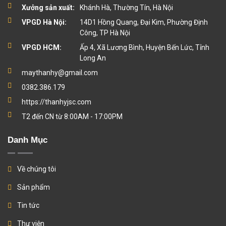
Xưởng sản xuất:
Khánh Hà, Thường Tín, Hà Nội
VPGD Hà Nội:
14D1 Hồng Quang, Đại Kim, Phường Định
Công, TP Hà Nội
VPGD HCM:
Ấp 4, Xã Lương Bình, Huyện Bến Lức, Tỉnh
Long An
maythanhy@gmail.com
0382.386.179
https://thanhyjsc.com
T2 đến CN từ 8:00AM - 17:00PM
Danh Mục
Về chúng tôi
Sản phẩm
Tin tức
Thư viện