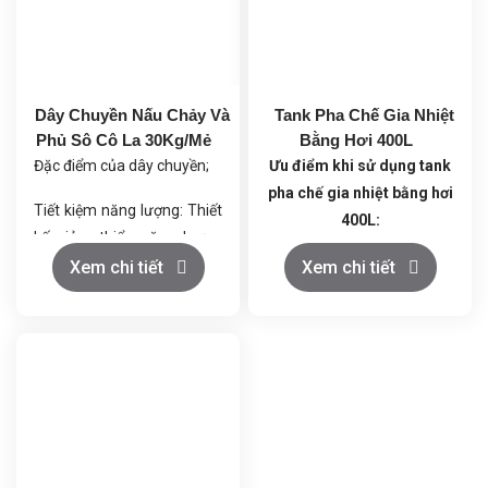
Dây Chuyền Nấu Chảy Và
Tank Pha Chế Gia Nhiệt
Phủ Sô Cô La 30Kg/Mẻ
Bằng Hơi 400L
Đặc điểm của dây chuyền;
Ưu điểm khi sử dụng tank
pha chế gia nhiệt bằng hơi
Tiết kiệm năng lượng: Thiết
400L:
kế giảm thiểu năng lượng
tiêu thụ.
Khả năng gia nhiệt nhanh:
Xem chi tiết
Xem chi tiết
Chất lượng ổn định: Máy tự
Nhờ hệ thống gia nhiệt
động đảm bảo chất lượng
bằng hơi, tank pha chế giúp
đồng đều.
rút ngắn thời gian gia nhiệt,
Dễ điều chỉnh: Tùy chỉnh
tăng năng suất.
nhiệt độ, tốc độ và độ dày
Điều khiển nhiệt độ chính
lớp sô cô la.
xác:
Giúp đảm bảo chất
Vệ sinh dễ dàng: Thép
lượng sản phẩm ổn định.
không gỉ, dễ vệ sinh và bảo
Vật liệu inox cao cấp:
Đảm