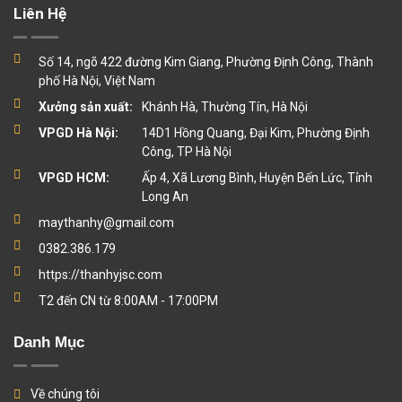
Liên Hệ
Số 14, ngõ 422 đường Kim Giang, Phường Định Công, Thành
phố Hà Nội, Việt Nam
Xưởng sản xuất:
Khánh Hà, Thường Tín, Hà Nội
VPGD Hà Nội:
14D1 Hồng Quang, Đại Kim, Phường Định
Công, TP Hà Nội
VPGD HCM:
Ấp 4, Xã Lương Bình, Huyện Bến Lức, Tỉnh
Long An
maythanhy@gmail.com
0382.386.179
https://thanhyjsc.com
T2 đến CN từ 8:00AM - 17:00PM
Danh Mục
Về chúng tôi