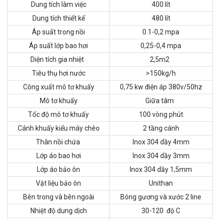
Dung tích làm việc
400 lít
Dung tích thiết kế
480 lít
Áp suất trong nồi
0.1-0,2 mpa
Áp suất lớp bao hơi
0,25-0,4 mpa
Diện tích gia nhiệt
2,5m2
Tiêu thụ hơi nước
>150kg/h
Công xuất mô tơ khuấy
0,75 kw điện áp 380v/50hz
Mô tơ khuấy
Giữa tâm
Tốc độ mô tơ khuấy
100 vòng phút
Cánh khuấy kiểu máy chèo
2 tầng cánh
Thân nồi chứa
Inox 304 dầy 4mm
Lớp áo bao hơi
Inox 304 dầy 3mm
Lớp áo bảo ôn
Inox 304 dầy 1,5mm
Vật liệu bảo ôn
Unithan
Bên trong và bên ngoài
Bóng gương và xước 2 line
Nhiệt độ dung dịch
30-120 độ C