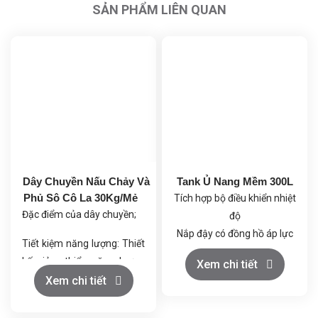
SẢN PHẨM LIÊN QUAN
Dây Chuyền Nấu Chảy Và
Tank Ủ Nang Mềm 300L
Phủ Sô Cô La 30Kg/Mẻ
Tích hợp bộ điều khiển nhiệt
Đặc điểm của dây chuyền;
độ
Nắp đậy có đồng hồ áp lực
Tiết kiệm năng lượng: Thiết
khí nén
kế giảm thiểu năng lượng
Xem chi tiết
Bồn chứa 3 lớp
tiêu thụ.
Xem chi tiết
Chất lượng ổn định: Máy tự
động đảm bảo chất lượng