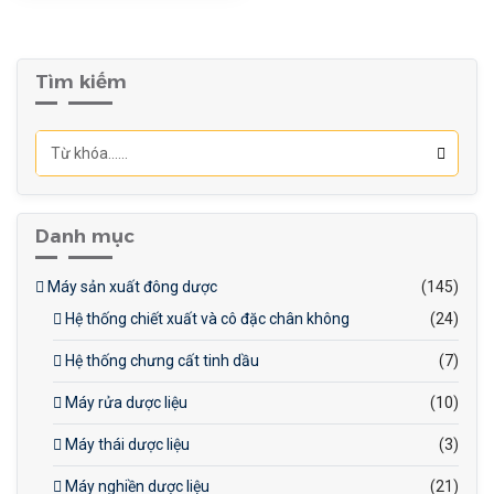
Vật liệu chế tạo lớp trong
Inox 304x4mm
Vật liệu chế tạo lớp bao dầu
Tìm kiếm
Inox 304x3mm
Vật liệu chế tạo lớp bảo ôn
Inox 304x1,5mm
Cửa vệ sinh
Phi 350mm
Danh mục
Máy sản xuất đông dược
(145)
Hệ thống chiết xuất và cô đặc chân không
(24)
Hệ thống chưng cất tinh dầu
(7)
Máy rửa dược liệu
(10)
Máy thái dược liệu
(3)
Máy nghiền dược liệu
(21)