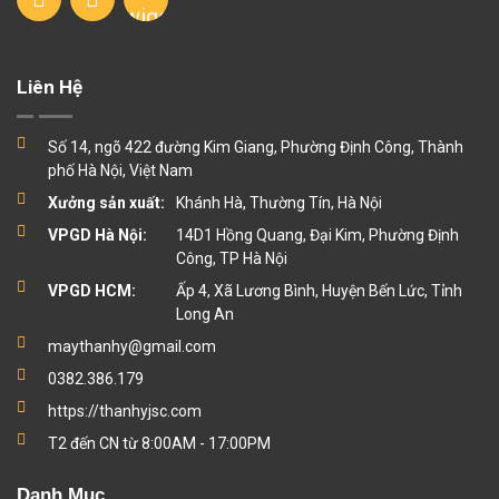
Liên Hệ
Số 14, ngõ 422 đường Kim Giang, Phường Định Công, Thành
phố Hà Nội, Việt Nam
Xưởng sản xuất:
Khánh Hà, Thường Tín, Hà Nội
VPGD Hà Nội:
14D1 Hồng Quang, Đại Kim, Phường Định
Công, TP Hà Nội
VPGD HCM:
Ấp 4, Xã Lương Bình, Huyện Bến Lức, Tỉnh
Long An
maythanhy@gmail.com
0382.386.179
https://thanhyjsc.com
T2 đến CN từ 8:00AM - 17:00PM
Danh Mục