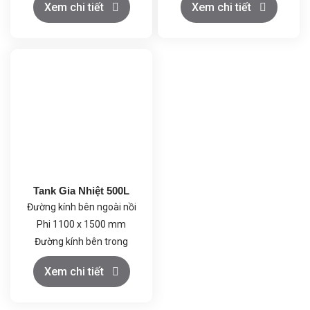
Xem chi tiết
Xem chi tiết
Đường kính lớp bao hơi :
nồi: Ø 800 x 1000 mm
Phi 1060x800mm
Kích thước bên ngoài nồi: Ø
Cửa áp lực vệ sinh :Phi
1110 x 2000 mm
350mm
Dung tích làm việc: 1000 lít
Công suất gia nhiệt: 27 KW
Dung tích thiết kế : 1100 lít
Tank Gia Nhiệt 500L
Đường kính bên ngoài nồi
Phi 1100 x 1500 mm
Đường kính bên trong
Phi 900 x 800 mm
Xem chi tiết
Đường kính bao dầu
Phi 1000 x 700mm