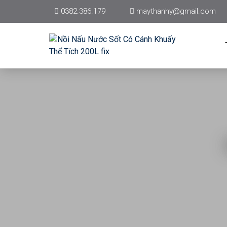
0382.386.179
maythanhy@gmail.com