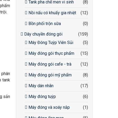
Tank pha chế men vi sinh
(8)
ỹ phẩm
rội.
Nồi nấu có khuấy gia nhiệt
(12)
Bồn phối trộn sữa
(0)
Dây chuyền đóng gói
(159)
Máy Đóng Tuýp Viên Sủi
(5)
Máy đóng gói thực phẩm
(15)
Máy đóng gói cafe - trà
(12)
, phân
Máy đóng gói mỹ phẩm
(8)
p tank
Máy dán nhãn
(17)
ng sản
Máy đóng tuýp
(6)
Máy đóng và xoáy nắp
(1)