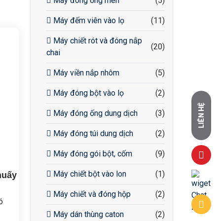
Máy đóng ống men
(5)
Máy đếm viên vào lọ
(11)
Máy chiết rót và đóng nắp
(20)
chai
Máy viền nắp nhôm
(5)
Máy đóng bột vào lọ
(2)
LIÊN HỆ
Máy đóng ống dung dịch
(3)
Máy đóng túi dung dịch
(2)
Máy đóng gói bột, cốm
(9)
Máy chiết bột vào lon
(1)
huấy
Máy chiết và đóng hộp
(2)
ó
Máy dán thùng caton
(2)