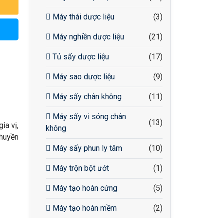
Máy thái dược liệu
(3)
Máy nghiền dược liệu
(21)
Tủ sấy dược liệu
(17)
Máy sao dược liệu
(9)
Máy sấy chân không
(11)
Máy sấy vi sóng chân
(13)
ia vị,
không
chuyền
Máy sấy phun ly tâm
(10)
Máy trộn bột ướt
(1)
Máy tạo hoàn cứng
(5)
Máy tạo hoàn mềm
(2)