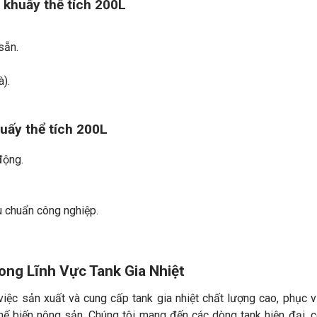
 khuấy thể tích 200L
sẵn.
à).
uấy thể tích 200L
động.
u chuẩn công nghiệp.
ong Lĩnh Vực Tank Gia Nhiệt
việc sản xuất và cung cấp tank gia nhiệt chất lượng cao, phục 
 biến nông sản. Chúng tôi mang đến các dòng tank hiện đại, 