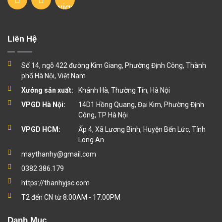
Liên Hệ
Số 14, ngõ 422 đường Kim Giang, Phường Định Công, Thành
phố Hà Nội, Việt Nam
Xưởng sản xuất:
Khánh Hà, Thường Tín, Hà Nội
VPGD Hà Nội:
14D1 Hồng Quang, Đại Kim, Phường Định
Công, TP Hà Nội
VPGD HCM:
Ấp 4, Xã Lương Bình, Huyện Bến Lức, Tỉnh
Long An
maythanhy@gmail.com
0382.386.179
https://thanhyjsc.com
T2 đến CN từ 8:00AM - 17:00PM
Danh Mục