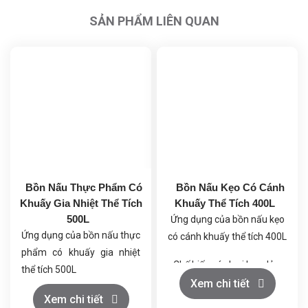
SẢN PHẨM LIÊN QUAN
Bồn Nấu Thực Phẩm Có
Bồn Nấu Kẹo Có Cánh
Khuấy Gia Nhiệt Thể Tích
Khuấy Thể Tích 400L
500L
Ứng dụng của bồn nấu kẹo
Ứng dụng của bồn nấu thực
có cánh khuấy thể tích 400L
phẩm có khuấy gia nhiệt
Chế biến các loại kẹo dẻo,
thể tích 500L
kẹo cứng, caramel.
Xem chi tiết
Chế biến nước sốt, gia vị,
Xem chi tiết
Sản xuất các loại mứt kẹo,