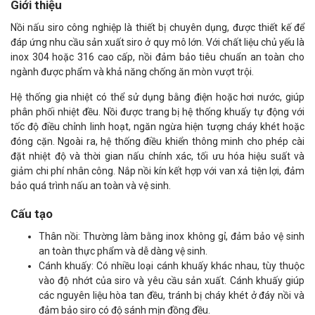
Giới thiệu
Nồi nấu siro công nghiệp là thiết bị chuyên dụng, được thiết kế để
đáp ứng nhu cầu sản xuất siro ở quy mô lớn. Với chất liệu chủ yếu là
inox 304 hoặc 316 cao cấp, nồi đảm bảo tiêu chuẩn an toàn cho
ngành được phẩm và khả năng chống ăn mòn vượt trội.
Hệ thống gia nhiệt có thể sử dụng bằng điện hoặc hơi nước, giúp
phân phối nhiệt đều. Nồi được trang bị hệ thống khuấy tự động với
tốc độ điều chỉnh linh hoạt, ngăn ngừa hiện tượng cháy khét hoặc
đóng cặn. Ngoài ra, hệ thống điều khiển thông minh cho phép cài
đặt nhiệt độ và thời gian nấu chính xác, tối ưu hóa hiệu suất và
giảm chi phí nhân công. Nắp nồi kín kết hợp với van xả tiện lợi, đảm
bảo quá trình nấu an toàn và vệ sinh.
Cấu tạo
Thân nồi: Thường làm bằng inox không gỉ, đảm bảo vệ sinh
an toàn thực phẩm và dễ dàng vệ sinh.
Cánh khuấy: Có nhiều loại cánh khuấy khác nhau, tùy thuộc
vào độ nhớt của siro và yêu cầu sản xuất. Cánh khuấy giúp
các nguyên liệu hòa tan đều, tránh bị cháy khét ở đáy nồi và
đảm bảo siro có độ sánh mịn đồng đều.