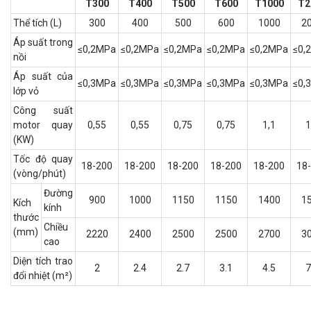
T300
T400
T500
T600
T1000
T2
Thể tích (L)
300
400
500
600
1000
2
Áp suất trong
≤0,2MPa
≤0,2MPa
≤0,2MPa
≤0,2MPa
≤0,2MPa
≤0,
nồi
Áp suất của
≤0,3MPa
≤0,3MPa
≤0,3MPa
≤0,3MPa
≤0,3MPa
≤0,
lớp vỏ
Công suất
motor quay
0,55
0,55
0,75
0,75
1,1
1
(KW)
Tốc độ quay
18-200
18-200
18-200
18-200
18-200
18
(vòng/phút)
Đường
900
1000
1150
1150
1400
1
Kích
kính
thước
Chiều
(mm)
2220
2400
2500
2500
2700
3
cao
Diện tích trao
2
2.4
2.7
3.1
4.5
7
đổi nhiệt (m²)