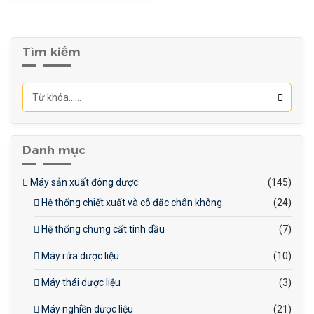
khét hoặc đóng cặn.
Hệ thống gia nhiệt hiệu quả:
Sử dụng điện trở hoặc áo
Tìm kiếm
hơi, giúp gia nhiệt nhanh và
đều.
Thiết kế nghiêng đổ: Giúp
dễ dàng đổ mứt ra ngoài
mà không tốn nhiều sức lao
Danh mục
động.
Điều khiển linh hoạt: Điều
Máy sản xuất đông dược
(145)
chỉnh nhiệt độ và tốc độ
Hệ thống chiết xuất và cô đặc chân không
(24)
khuấy dễ dàng.
Hệ thống chưng cất tinh dầu
(7)
Máy rửa dược liệu
(10)
Máy thái dược liệu
(3)
Máy nghiền dược liệu
(21)