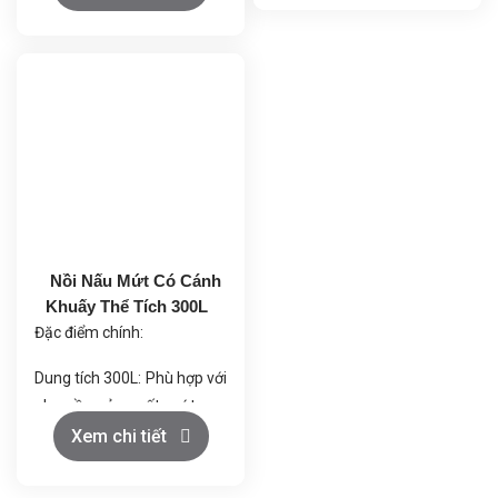
mứt trái cây, siro.
nhân kẹo.
Nấu các loại thực phẩm
Phục vụ trong các nhà máy
dạng sệt như cháo, súp,
sản xuất kẹo, thạch hoặc
hoặc các món ăn chế biến
các sản phẩm ngọt khác.
sẵn.
Dùng trong các nhà máy
chế biến thực phẩm, cơ sở
sản xuất thực phẩm công
nghiệp.
Nồi Nấu Mứt Có Cánh
Khuấy Thể Tích 300L
Đặc điểm chính:
Dung tích 300L: Phù hợp với
nhu cầu sản xuất mứt quy
mô lớn.
Xem chi tiết
Cánh khuấy tự động: Khuấy
đều nguyên liệu, tránh cháy