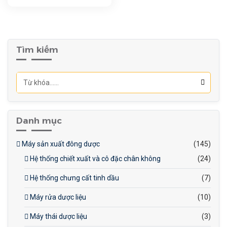
nhân kẹo.
Phục vụ trong các nhà máy
sản xuất kẹo, thạch hoặc
các sản phẩm ngọt khác.
Tìm kiếm
Danh mục
Máy sản xuất đông dược
(145)
Hệ thống chiết xuất và cô đặc chân không
(24)
Hệ thống chưng cất tinh dầu
(7)
Máy rửa dược liệu
(10)
Máy thái dược liệu
(3)