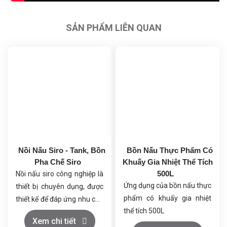
SẢN PHẨM LIÊN QUAN
Nồi Nấu Siro - Tank, Bồn
Bồn Nấu Thực Phẩm Có
Pha Chế Siro
Khuấy Gia Nhiệt Thể Tích
500L
Nồi nấu siro công nghiệp là
Ứng dụng của bồn nấu thực
thiết bị chuyên dụng, được
phẩm có khuấy gia nhiệt
thiết kế để đáp ứng nhu cầu
thể tích 500L
sản xuất siro ở quy mô lớn.
Hệ thống gia nhiệt có thể sử
Xem chi tiết
Với chất liệu chủ yếu là inox