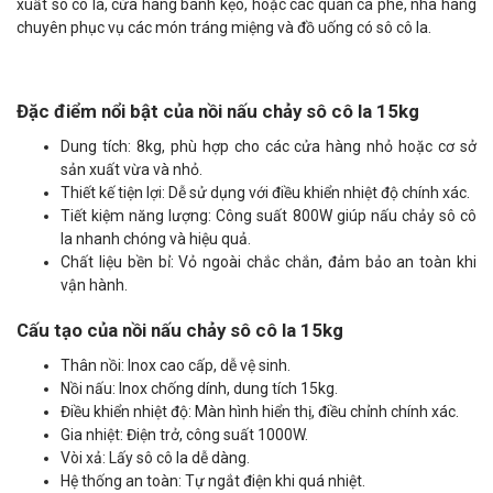
xuất sô cô la, cửa hàng bánh kẹo, hoặc các quán cà phê, nhà hàng
chuyên phục vụ các món tráng miệng và đồ uống có sô cô la.
Đặc điểm nổi bật của nồi nấu chảy sô cô la 15kg
Dung tích: 8kg, phù hợp cho các cửa hàng nhỏ hoặc cơ sở
sản xuất vừa và nhỏ.
Thiết kế tiện lợi: Dễ sử dụng với điều khiển nhiệt độ chính xác.
Tiết kiệm năng lượng: Công suất 800W giúp nấu chảy sô cô
la nhanh chóng và hiệu quả.
Chất liệu bền bỉ: Vỏ ngoài chắc chắn, đảm bảo an toàn khi
vận hành.
Cấu tạo của nồi nấu chảy sô cô la 15kg
Thân nồi: Inox cao cấp, dễ vệ sinh.
Nồi nấu: Inox chống dính, dung tích 15kg.
Điều khiển nhiệt độ: Màn hình hiển thị, điều chỉnh chính xác.
Gia nhiệt: Điện trở, công suất 1000W.
Vòi xả: Lấy sô cô la dễ dàng.
Hệ thống an toàn: Tự ngắt điện khi quá nhiệt.