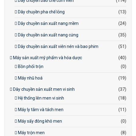
Dây chuyền bào chế cốm viên
(114)
Dây chuyền pha chế lỏng
(13)
Dây chuyền sản xuất nang mềm
(24)
Dây chuyền sản xuất nang cứng
(35)
Dây chuyền sản xuất viên nén và bao phim
(51)
Máy sản xuất mỹ phẩm và hóa dược
(40)
Bồn phối trộn
(0)
Máy nhũ hoá
(19)
Dây chuyền sản xuất men vi sinh
(37)
Hệ thống lên men vi sinh
(18)
Máy ly tâm và tách men
(11)
Máy sấy đông khô men
(0)
Máy trộn men
(8)