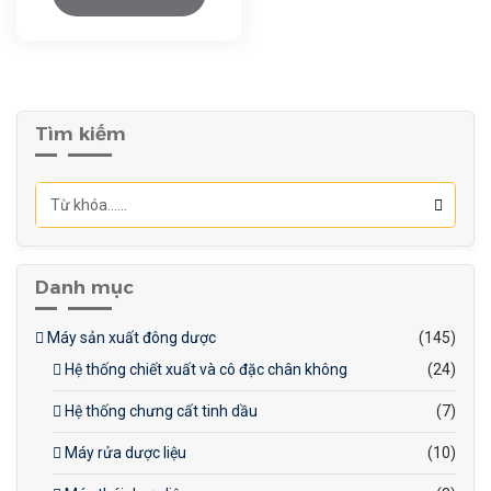
Sản xuất các loại mứt kẹo,
nhân kẹo.
Phục vụ trong các nhà máy
sản xuất kẹo, thạch hoặc
các sản phẩm ngọt khác.
Tìm kiếm
Danh mục
Máy sản xuất đông dược
(145)
Hệ thống chiết xuất và cô đặc chân không
(24)
Hệ thống chưng cất tinh dầu
(7)
Máy rửa dược liệu
(10)