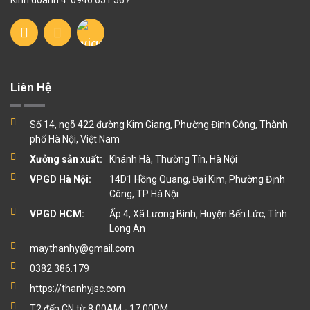
Kinh doanh 4: 0946.651.567
Liên Hệ
Số 14, ngõ 422 đường Kim Giang, Phường Định Công, Thành
phố Hà Nội, Việt Nam
Xưởng sản xuất:
Khánh Hà, Thường Tín, Hà Nội
VPGD Hà Nội:
14D1 Hồng Quang, Đại Kim, Phường Định
Công, TP Hà Nội
VPGD HCM:
Ấp 4, Xã Lương Bình, Huyện Bến Lức, Tỉnh
Long An
maythanhy@gmail.com
0382.386.179
https://thanhyjsc.com
T2 đến CN từ 8:00AM - 17:00PM