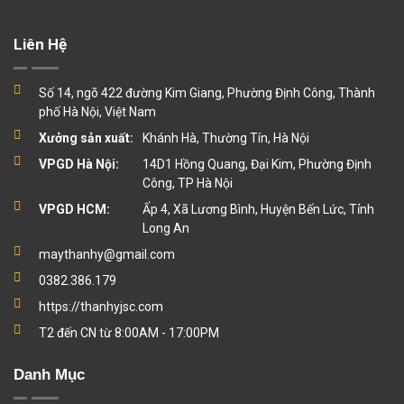
Liên Hệ
Số 14, ngõ 422 đường Kim Giang, Phường Định Công, Thành
phố Hà Nội, Việt Nam
Xưởng sản xuất:
Khánh Hà, Thường Tín, Hà Nội
VPGD Hà Nội:
14D1 Hồng Quang, Đại Kim, Phường Định
Công, TP Hà Nội
VPGD HCM:
Ấp 4, Xã Lương Bình, Huyện Bến Lức, Tỉnh
Long An
maythanhy@gmail.com
0382.386.179
https://thanhyjsc.com
T2 đến CN từ 8:00AM - 17:00PM
Danh Mục