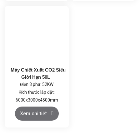
trình cô quay diễn ra ở nhiệt
phẩm ≥99.5%
độ thấp, tránh phân hủy
nhiệt.
Công suất tổng: 4.0 kW
(220-240V).
Thiết kế an toàn: Vật liệu
chống ăn mòn, hệ thống
kiểm soát nhiệt độ và tốc
độ quay tự động, đảm bảo
Máy Chiết Xuất CO2 Siêu
hoạt động ổn định và an
Giới Hạn 50L
toàn.
Điện 3 pha: 52KW
Kích thước lắp đặt:
6000x3000x4500mm
Khí CO2: Loại thực phẩm
Xem chi tiết
≥99.5%, trọng lượng bình
đơn ≥22kg; Rượu thực
phẩm ≥99.5%