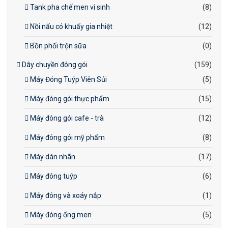
Tank pha chế men vi sinh
(8)
Nồi nấu có khuấy gia nhiệt
(12)
Bồn phối trộn sữa
(0)
Dây chuyền đóng gói
(159)
Máy Đóng Tuýp Viên Sủi
(5)
Máy đóng gói thực phẩm
(15)
Máy đóng gói cafe - trà
(12)
Máy đóng gói mỹ phẩm
(8)
Máy dán nhãn
(17)
Máy đóng tuýp
(6)
Máy đóng và xoáy nắp
(1)
Máy đóng ống men
(5)