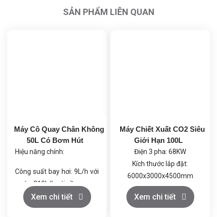
SẢN PHẨM LIÊN QUAN
Máy Cô Quay Chân Không
Máy Chiết Xuất CO2 Siêu
50L Có Bơm Hút
Giới Hạn 100L
Hiệu năng chính:
Điện 3 pha: 68KW
Kích thước lắp đặt:
Công suất bay hơi: 9L/h với
6000x3000x4500mm
nước, 219L/h với cồn.
Khí CO2: Loại thực phẩm
Chân không tối đa: 399.9
Xem chi tiết
Xem chi tiết
≥99.5%, trọng lượng bình
Pa (dưới 3mmHg), giúp quá
đơn ≥22kg; Rượu thực