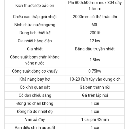
Phi 800x600mm inox 304 dầy
Kích thước lớp bảo ôn
1,5mm
Chiều cao tháp giải nhiệt
2000mm có thể tháo dời
Bình chứa nước ngưng
60L
Dung tích thiết kế
200 lít
Gia nhiệt bằng điện
12 kw
Gia nhiệt
Bằng dầu truyền nhiệt
Công suất bơm chân không
1.5kw
vòng nước
Công suất động cơ khuấy
0.75kw
Khả năng bay hơi
10-20 lít/h tùy vào dung dịch
Có kính quan sát
Gá bên thành nồi
Có đền chiếu sáng
Gá trên lắp nồi
Đồng hồ chân không
1 cái
Đồng hồ đo nhiệt độ
1 cái
Van xả đáy
1 cái phi 42mm
Van điều chỉnh áp xuất
1 cái