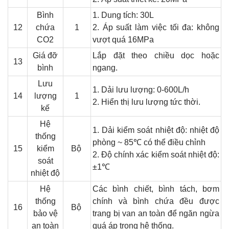
Bình
1. Dung tích: 30L
12
chứa
1
2. Áp suất làm việc tối đa: không
CO2
vượt quá 16MPa
Giá đỡ
Lắp đặt theo chiều dọc hoặc
13
bình
ngang.
Lưu
1. Dải lưu lượng: 0-600L/h
14
lượng
1
2. Hiển thị lưu lượng tức thời.
kế
Hệ
1. Dải kiểm soát nhiệt độ: nhiệt độ
thống
phòng ~ 85℃ có thể điều chỉnh
15
kiểm
Bộ
2. Độ chính xác kiểm soát nhiệt độ:
soát
±1℃
nhiệt độ
Hệ
C
ác bình chiết, bình tách, bơm
thống
chính và bình chứa đều được
16
Bộ
bảo vệ
trang bị van an toàn để ngăn ngừa
an toàn
quá áp trong hệ thống.