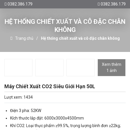
0382.386.179
0382.386.179
HỆ THỐNG CHIẾT XUẤT VÀ CÔ ĐẶC CHÂN
KHÔNG
Trang chủ
Hệ thống chiết xuất và cô đặc chân không
Xem thêm
1 ảnh
Máy Chiết Xuất CO2 Siêu Giới Hạn 50L
Lượt xem: 1434
Điện 3 pha: 52KW
Kích thước lắp đặt: 6000x3000x4500mm
Khí CO2: Loại thực phẩm ≥99.5%, trọng lượng bình đơn ≥22kg;