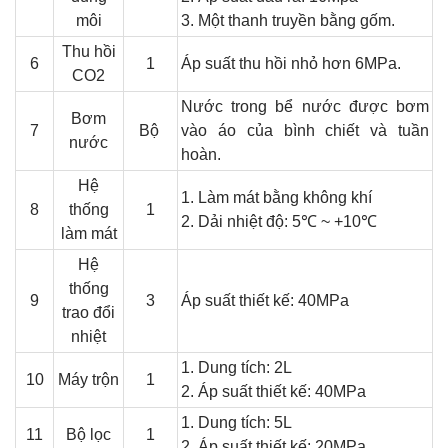
môi
3. Một thanh truyền bằng gốm.
Thu hồi
6
1
Á
p suất thu hồi nhỏ hơn 6MPa.
CO2
N
ước trong bể nước được bơm
Bơm
7
Bộ
vào áo của bình chiết và tuần
nước
hoàn.
Hệ
1. Làm mát bằng không khí
8
thống
1
2. Dải nhiệt độ: 5℃ ~ +10℃
làm mát
Hệ
thống
9
3
Áp suất thiết kế: 40MPa
trao đổi
nhiệt
1. Dung tích: 2L
10
Máy trộn
1
2. Áp suất thiết kế: 40MPa
1. Dung tích: 5L
11
Bộ lọc
1
2. Áp suất thiết kế: 20MPa