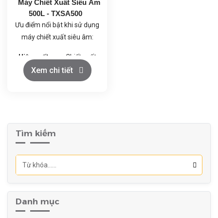
Máy Chiết Xuất Siêu Âm
hoạt động ổn định và an
500L - TXSA500
toàn.
Ưu điểm nổi bật khi sử dụng
máy chiết xuất siêu âm:
Hiệu suất cao:
Chiết xuất
nhanh chóng và hiệu quả,
Xem chi tiết
tăng năng suất.
Chất lượng cao:
Giữ
nguyên được các thành
phần hoạt tính và hương
thơm tự nhiên của nguyên
Tìm kiếm
liệu.
Tiết kiệm năng lượng:
Tiêu thụ ít năng lượng hơn
so với các phương pháp
truyền thống.
Danh mục