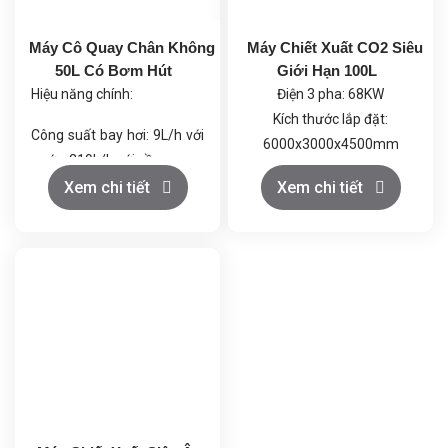
Máy Cô Quay Chân Không
Máy Chiết Xuất CO2 Siêu
50L Có Bơm Hút
Giới Hạn 100L
Hiệu năng chính:
Điện 3 pha: 68KW
Kích thước lắp đặt:
Công suất bay hơi: 9L/h với
6000x3000x4500mm
nước, 219L/h với cồn.
Khí CO2: Loại thực phẩm
Chân không tối đa: 399.9
Xem chi tiết
Xem chi tiết
≥99.5%, trọng lượng bình
Pa (dưới 3mmHg), giúp quá
đơn ≥22kg; Rượu thực
trình cô quay diễn ra ở nhiệt
phẩm ≥99.5%
độ thấp, tránh phân hủy
nhiệt.
Công suất tổng: 4.0 kW
(220-240V).
Thiết kế an toàn: Vật liệu
chống ăn mòn, hệ thống
kiểm soát nhiệt độ và tốc
độ quay tự động, đảm bảo