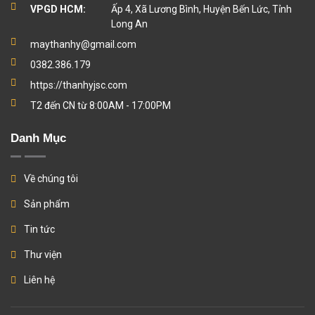
VPGD HCM:
Ấp 4, Xã Lương Bình, Huyện Bến Lức, Tỉnh
Long An
maythanhy@gmail.com
0382.386.179
https://thanhyjsc.com
T2 đến CN từ 8:00AM - 17:00PM
Danh Mục
Về chúng tôi
Sản phẩm
Tin tức
Thư viện
Liên hệ