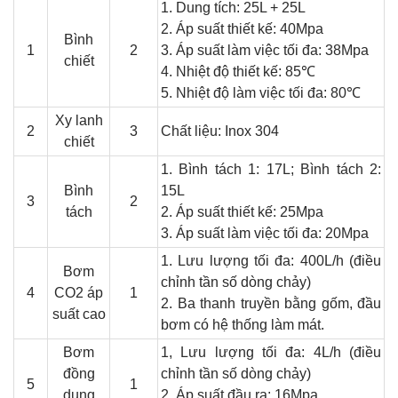
1. Dung tích: 25L + 25L
2. Áp suất thiết kế: 40Mpa
Bình
1
2
3. Áp suất làm việc tối đa: 38Mpa
chiết
4. Nhiệt độ thiết kế: 85
℃
5. Nhiệt độ làm việc tối đa: 80
℃
Xy lanh
2
3
Chất liệu: Inox 304
chiết
1. Bình tách 1: 17L; Bình tách 2:
Bình
15L
3
2
tách
2. Áp suất thiết kế: 25Mpa
3. Áp suất làm việc tối đa: 20Mpa
1. Lưu lượng tối đa: 400L/h (điều
Bơm
chỉnh tần số dòng chảy)
4
CO2 áp
1
2. Ba thanh truyền bằng gốm, đầu
suất cao
bơm có hệ thống làm mát.
Bơm
1, Lưu lượng tối đa: 4L/h (điều
đồng
chỉnh tần số dòng chảy)
5
1
dung
2. Áp suất đầu ra: 16Mpa