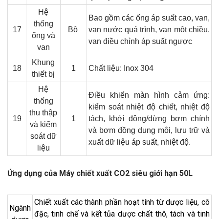
Hệ
B
ao gồm các ống áp suất cao, van,
thống
17
Bộ
van nước quá trình, van một chiều,
ống và
van điều chỉnh áp suất ngược
van
Khung
18
1
Chất liệu: Inox 304
thiết bị
Hệ
Điều khiển màn hình cảm ứng:
thống
kiểm soát nhiệt độ chiết, nhiệt độ
thu thập
19
1
tách, khởi động/dừng bơm chính
và kiểm
và bơm đồng dung môi, lưu trữ và
soát dữ
xuất dữ liệu áp suất, nhiệt độ.
liệu
Ứng dụng của Máy chiết xuất CO2 siêu giới hạn 50L
Chiết xuất các thành phần hoạt tính từ dược liệu, cô
Ngành
đặc, tinh chế và kết tủa dược chất thô, tách và tinh