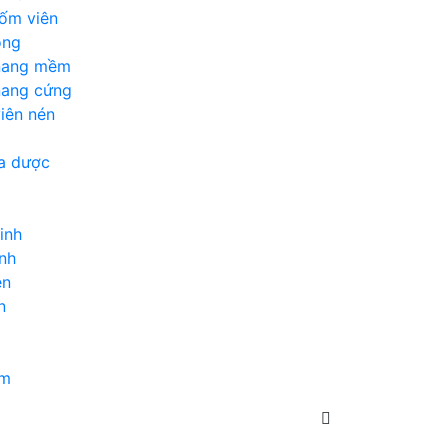
ốm viên
ỏng
 nang mềm
nang cứng
iên nén
a dược
inh
nh
en
n
ẩm