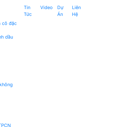
Tin
Video
Dự
Liên
Tức
Án
Hệ
à cô đặc
nh dầu
 không
 TPCN