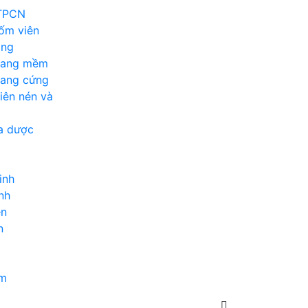
 TPCN
ốm viên
ỏng
nang mềm
nang cứng
iên nén và
a dược
inh
nh
en
n
ẩm