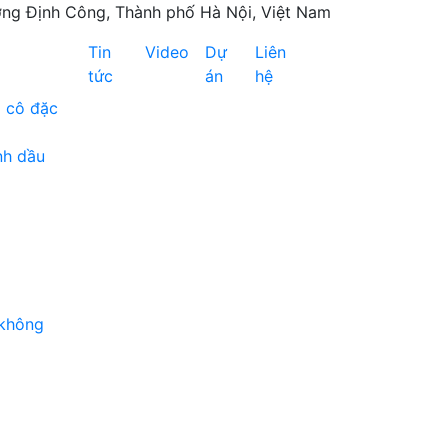
ng Định Công, Thành phố Hà Nội, Việt Nam
Tin
Video
Dự
Liên
tức
án
hệ
à cô đặc
nh dầu
 không