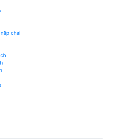
p
 nắp chai
ịch
ch
m
p