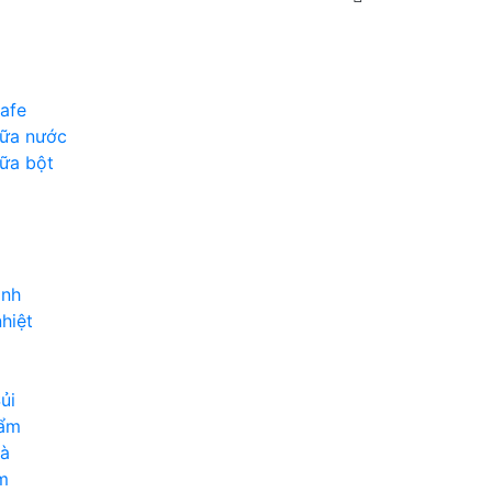
afe
sữa nước
ữa bột
inh
hiệt
ủi
hẩm
rà
m