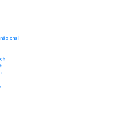
p
 nắp chai
ịch
h
m
p