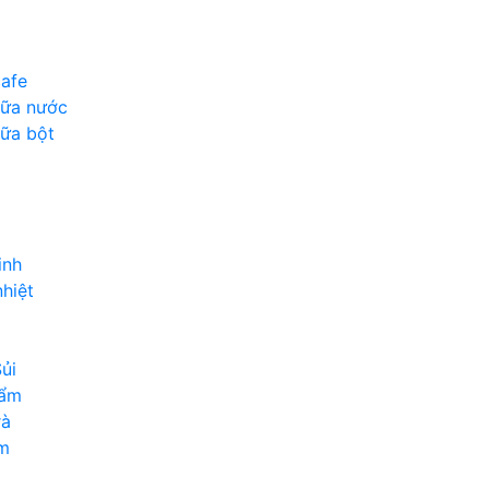
afe
sữa nước
ữa bột
inh
hiệt
ủi
hẩm
rà
m