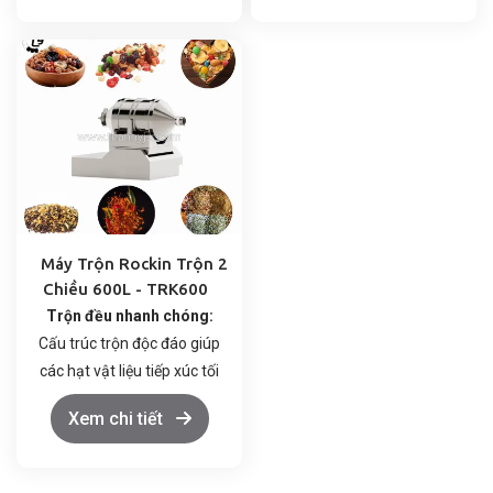
Vận hành đơn giản:
Điều
Vận hành đơn giản:
Điều
khiển dễ dàng, dễ dàng vệ
khiển dễ dàng, dễ dàng vệ
sinh và bảo dưỡng.
sinh và bảo dưỡng.
Chất liệu cao cấp:
Thùng
Chất liệu cao cấp:
Thùng
trộn làm bằng inox 304,
trộn làm bằng inox 304,
đảm bảo vệ sinh an toàn
đảm bảo vệ sinh an toàn
thực phẩm.
thực phẩm.
Máy Trộn Rockin Trộn 2
Chiều 600L - TRK600
Trộn đều nhanh chóng:
Cấu trúc trộn độc đáo giúp
các hạt vật liệu tiếp xúc tối
đa, đảm bảo hỗn hợp đồng
Xem chi tiết
nhất trong thời gian ngắn.
Vận hành đơn giản:
Điều
khiển dễ dàng, dễ dàng vệ