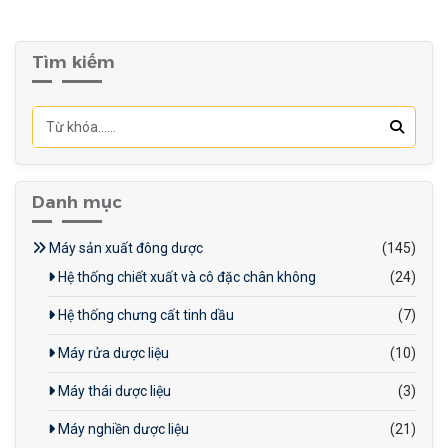
sinh và bảo dưỡng.
Chất liệu cao cấp:
Thùng
Tìm kiếm
trộn làm bằng inox 304,
đảm bảo vệ sinh an toàn
thực phẩm.
Danh mục
Máy sản xuất đông dược
(145)
Hệ thống chiết xuất và cô đặc chân không
(24)
Hệ thống chưng cất tinh dầu
(7)
Máy rửa dược liệu
(10)
Máy thái dược liệu
(3)
Máy nghiền dược liệu
(21)