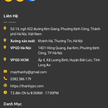
Liên Hệ
Số 14, ngõ 422 đường Kim Giang, Phường Định Công, Thành
phố Hà Nội, Việt Nam
Xưởng sản xuất:
Khánh Hà, Thường Tín, Hà Nội
VPGD Hà Nội:
14D1 Hồng Quang, Đại Kim, Phường Định
Công, TP Hà Nội
VPGD HCM:
Ấp 4, Xã Lương Bình, Huyện Bến Lức, Tỉnh
Long An
maythanhy@gmail.com
0382.386.179
https://thanhyjsc.com
T2 đến CN từ 8:00AM - 17:00PM
Danh Mục