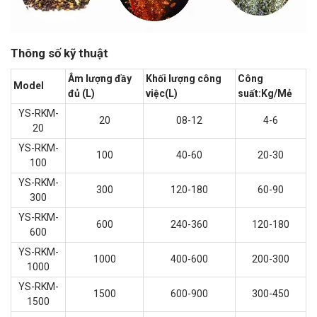
Thông số kỹ thuật
Âm lượng đầy
Khối lượng công
Công
Model
đủ (L)
việc(L)
suất:Kg/Mẻ
YS-RKM-
20
08-12
4-6
20
YS-RKM-
100
40-60
20-30
100
YS-RKM-
300
120-180
60-90
300
YS-RKM-
600
240-360
120-180
600
YS-RKM-
1000
400-600
200-300
1000
YS-RKM-
1500
600-900
300-450
1500