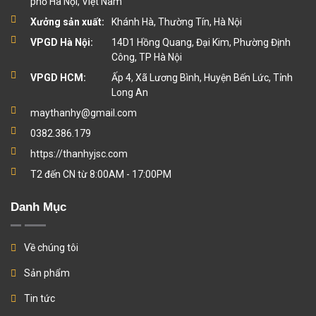
phố Hà Nội, Việt Nam
Xưởng sản xuất:
Khánh Hà, Thường Tín, Hà Nội
VPGD Hà Nội:
14D1 Hồng Quang, Đại Kim, Phường Định
Công, TP Hà Nội
VPGD HCM:
Ấp 4, Xã Lương Bình, Huyện Bến Lức, Tỉnh
Long An
maythanhy@gmail.com
0382.386.179
https://thanhyjsc.com
T2 đến CN từ 8:00AM - 17:00PM
Danh Mục
Về chúng tôi
Sản phẩm
Tin tức