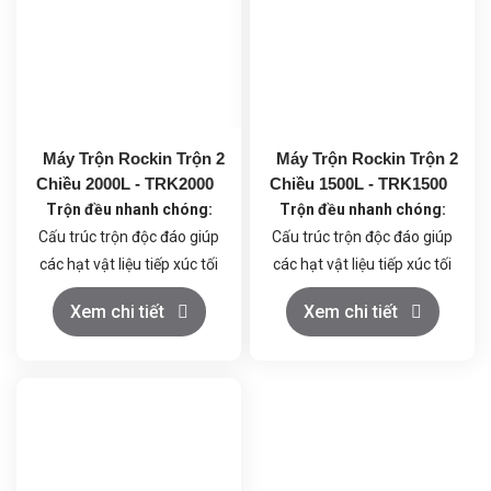
Máy Trộn Rockin Trộn 2
Máy Trộn Rockin Trộn 2
Chiều 2000L - TRK2000
Chiều 1500L - TRK1500
Trộn đều nhanh chóng:
Trộn đều nhanh chóng:
Cấu trúc trộn độc đáo giúp
Cấu trúc trộn độc đáo giúp
các hạt vật liệu tiếp xúc tối
các hạt vật liệu tiếp xúc tối
đa, đảm bảo hỗn hợp đồng
đa, đảm bảo hỗn hợp đồng
Xem chi tiết
Xem chi tiết
nhất trong thời gian ngắn.
nhất trong thời gian ngắn.
Vận hành đơn giản:
Điều
Vận hành đơn giản:
Điều
khiển dễ dàng, dễ dàng vệ
khiển dễ dàng, dễ dàng vệ
sinh và bảo dưỡng.
sinh và bảo dưỡng.
Chất liệu cao cấp:
Thùng
Chất liệu cao cấp:
Thùng
trộn làm bằng inox 304,
trộn làm bằng inox 304,
đảm bảo vệ sinh an toàn
đảm bảo vệ sinh an toàn