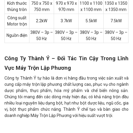
Kích thước
750 x 750 x
970 x 970 x
1100 x 1100
1350 x 1350
thùng trôn
750 mm
970 mm
x 1100 mm
x 1350 mm
Công suất
2.2kW
3.7kW
5.5kW
7.5kW
Motor trộn
380V – 3p –
380V – 3p –
380V – 3p –
380V – 3p –
Nguồn điện
50 Hz
50 Hz
50 Hz
50 Hz
Công Ty Thành Ý – Đối Tác Tin Cậy Trong Lĩnh
Vực Máy Trộn Lập Phương
Công ty Thành Ý tự hào là đơn vị hàng đầu trong việc sản xuất và
cung cấp máy trộn lập phương chất lượng cao, phục vụ cho ngành
dược phẩm, thực phẩm, hóa mỹ phẩm và chế biến nông sản.
Chúng tôi mang đến các dòng máy hiện đại, có khả năng trộn đều
nhiều loại nguyên liệu dạng bột, hạt như bột dược liệu, ngũ cốc, gia
vị, bột thực phẩm chức năng. Thành Ý chế tạo và bàn giao cho
doanh nghiệp Máy Trộn Lập Phương với hiệu suất vượt trội.