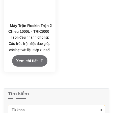
thực phẩm.
thực phẩm.
Máy Trộn Rockin Trộn 2
Chiều 1000L - TRK1000
Trộn đều nhanh chóng:
Cấu trúc trộn độc đáo giúp
các hạt vật liệu tiếp xúc tối
đa, đảm bảo hỗn hợp đồng
Xem chi tiết
nhất trong thời gian ngắn.
Vận hành đơn giản:
Điều
khiển dễ dàng, dễ dàng vệ
sinh và bảo dưỡng.
Chất liệu cao cấp:
Thùng
Tìm kiếm
trộn làm bằng inox 304,
đảm bảo vệ sinh an toàn
thực phẩm.