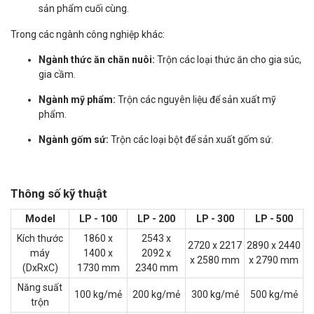
sản phẩm cuối cùng.
Trong các ngành công nghiệp khác:
Ngành thức ăn chăn nuôi:
Trộn các loại thức ăn cho gia súc,
gia cầm.
Ngành mỹ phẩm:
Trộn các nguyên liệu để sản xuất mỹ
phẩm.
Ngành gốm sứ:
Trộn các loại bột để sản xuất gốm sứ.
Thông số kỹ thuật
Model
LP - 100
LP - 200
LP - 300
LP - 500
Kích thước
1860 x
2543 x
2720 x 2217
2890 x 2440
máy
1400 x
2092 x
x 2580 mm
x 2790 mm
(DxRxC)
1730 mm
2340 mm
Năng suất
100 kg/mẻ
200 kg/mẻ
300 kg/mẻ
500 kg/mẻ
trộn