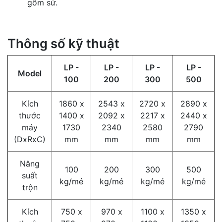
gốm sứ.
Thông số kỹ thuật
LP -
LP -
LP -
LP -
Model
100
200
300
500
Kích
1860 x
2543 x
2720 x
2890 x
thước
1400 x
2092 x
2217 x
2440 x
máy
1730
2340
2580
2790
(DxRxC)
mm
mm
mm
mm
Năng
100
200
300
500
suất
kg/mẻ
kg/mẻ
kg/mẻ
kg/mẻ
trộn
Kích
750 x
970 x
1100 x
1350 x