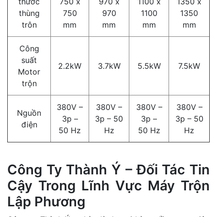
thước
750 x
970 x
1100 x
1350 x
thùng
750
970
1100
1350
trôn
mm
mm
mm
mm
Công
suất
2.2kW
3.7kW
5.5kW
7.5kW
Motor
trộn
380V –
380V –
380V –
380V –
Nguồn
3p –
3p – 50
3p –
3p – 50
điện
50 Hz
Hz
50 Hz
Hz
Công Ty Thành Ý – Đối Tác Tin
Cậy Trong Lĩnh Vực Máy Trộn
Lập Phương