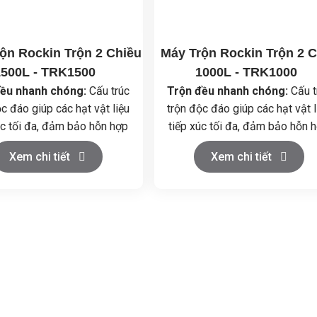
ộn Rockin Trộn 2 Chiều
Máy Trộn Rockin Trộn 2 C
1500L - TRK1500
1000L - TRK1000
đều nhanh chóng:
Cấu trúc
Trộn đều nhanh chóng:
Cấu t
c đáo giúp các hạt vật liệu
trộn độc đáo giúp các hạt vật l
úc tối đa, đảm bảo hỗn hợp
tiếp xúc tối đa, đảm bảo hỗn 
nhất trong thời gian ngắn.
đồng nhất trong thời gian ngắ
Xem chi tiết
Xem chi tiết
nh đơn giản:
Điều khiển dễ
Vận hành đơn giản:
Điều khiển
, dễ dàng vệ sinh và bảo
dàng, dễ dàng vệ sinh và bả
dưỡng.
dưỡng.
liệu cao cấp:
Thùng trộn
Chất liệu cao cấp:
Thùng tr
ằng inox 304, đảm bảo vệ
làm bằng inox 304, đảm bảo 
nh an toàn thực phẩm.
sinh an toàn thực phẩm.