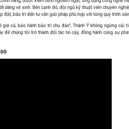
 chính hãng, được kiểm định nghiêm ngặt, ứng dụng công nghệ hi
dễ dàng vệ sinh. Bên cạnh đó, đội ngũ kỹ thuật viên chuyên nghi
 đặt, bảo trì đến tư vấn giải pháp phù hợp với từng quy trình sản
 giá cả, bảo hành bảo trì chu đáo", Thành Ý không ngừng cải t
để chúng tôi trở thành đối tác tin cậy, đồng hành cùng sự phát
300