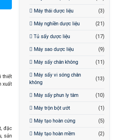
Máy thái dược liệu
(3)
Máy nghiền dược liệu
(21)
Tủ sấy dược liệu
(17)
Máy sao dược liệu
(9)
Máy sấy chân không
(11)
Máy sấy vi sóng chân
 thiết
(13)
không
n xuất
Máy sấy phun ly tâm
(10)
Máy trộn bột ướt
(1)
Máy tạo hoàn cứng
(5)
t, đặc
Máy tạo hoàn mềm
(2)
u, sản