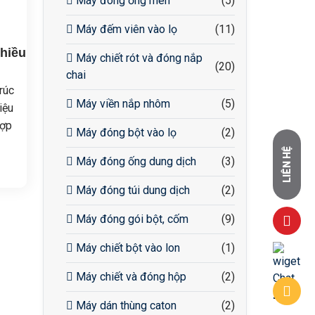
Máy đóng ống men
(5)
Máy đếm viên vào lọ
(11)
hiều
Máy chiết rót và đóng nắp
(20)
chai
rúc
Máy viền nắp nhôm
(5)
iệu
hợp
Máy đóng bột vào lọ
(2)
n.
LIÊN HỆ
 dễ
Máy đóng ống dung dịch
(3)
o
Máy đóng túi dung dịch
(2)
ộn
Máy đóng gói bột, cốm
(9)
vệ
Máy chiết bột vào lon
(1)
Máy chiết và đóng hộp
(2)
Máy dán thùng caton
(2)