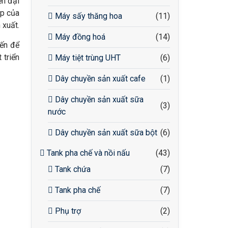
ện đại
ệp của
Máy sấy thăng hoa
(11)
 xuất.
Máy đồng hoá
(14)
iến để
 triển
Máy tiệt trùng UHT
(6)
Dây chuyền sản xuất cafe
(1)
Dây chuyền sản xuất sữa
(3)
nước
Dây chuyền sản xuất sữa bột
(6)
Tank pha chế và nồi nấu
(43)
Tank chứa
(7)
Tank pha chế
(7)
Phụ trợ
(2)