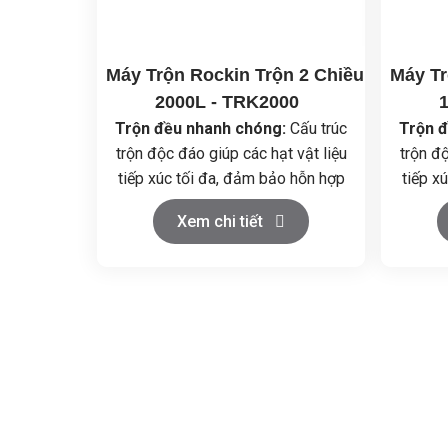
Máy Trộn Rockin Trộn 2 Chiều
Máy Tr
2000L - TRK2000
Trộn đều nhanh chóng:
Cấu trúc
Trộn 
trộn độc đáo giúp các hạt vật liệu
trộn độ
tiếp xúc tối đa, đảm bảo hỗn hợp
tiếp x
đồng nhất trong thời gian ngắn.
đồng 
Xem chi tiết
Vận hành đơn giản:
Điều khiển dễ
Vận hà
dàng, dễ dàng vệ sinh và bảo
dàng
dưỡng.
Chất liệu cao cấp:
Thùng trộn
Chất 
làm bằng inox 304, đảm bảo vệ
làm b
sinh an toàn thực phẩm.
si