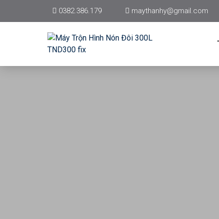
0382.386.179
maythanhy@gmail.com