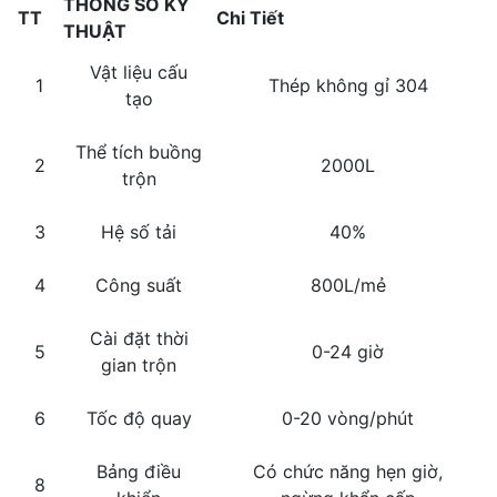
THÔNG SỐ KỸ
TT
Chi Tiết
THUẬT
Vật liệu cấu
1
Thép không gỉ 304
tạo
Thể tích buồng
2
2000L
trộn
3
Hệ số tải
40%
4
Công suất
800L/mẻ
Cài đặt thời
5
0-24 giờ
gian trộn
6
Tốc độ quay
0-20 vòng/phút
Bảng điều
Có chức năng hẹn giờ,
8