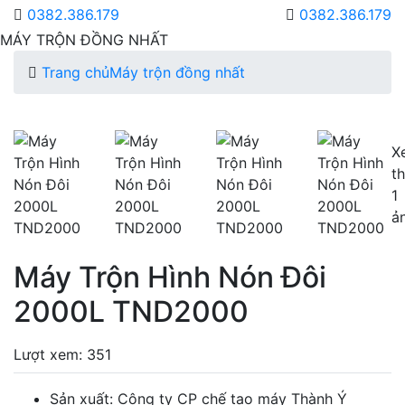
0382.386.179
0382.386.179
MÁY TRỘN ĐỒNG NHẤT
Trang chủ
Máy trộn đồng nhất
X
t
1
ả
Máy Trộn Hình Nón Đôi
2000L TND2000
Lượt xem: 351
Sản xuất: Công ty CP chế tạo máy Thành Ý