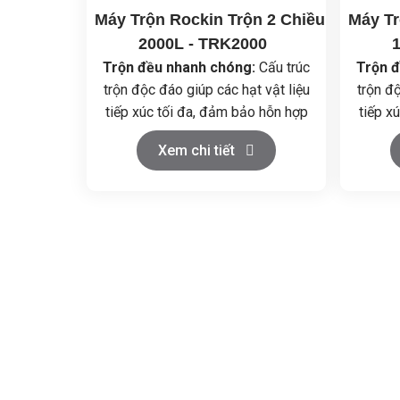
Máy Trộn Rockin Trộn 2 Chiều
Máy Tr
2000L - TRK2000
Trộn đều nhanh chóng:
Cấu trúc
Trộn 
trộn độc đáo giúp các hạt vật liệu
trộn độ
tiếp xúc tối đa, đảm bảo hỗn hợp
tiếp x
đồng nhất trong thời gian ngắn.
đồng 
Xem chi tiết
Vận hành đơn giản:
Điều khiển dễ
Vận hà
dàng, dễ dàng vệ sinh và bảo
dàng
dưỡng.
Chất liệu cao cấp:
Thùng trộn
Chất 
làm bằng inox 304, đảm bảo vệ
làm b
sinh an toàn thực phẩm.
si