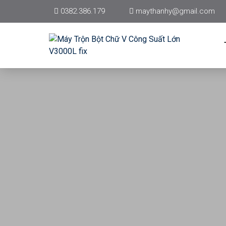
0382.386.179
maythanhy@gmail.com