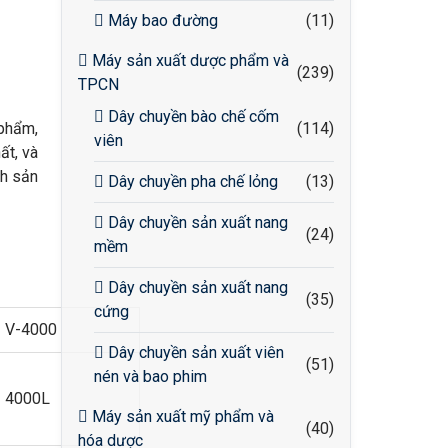
Máy bao đường
(11)
Máy sản xuất dược phẩm và
(239)
TPCN
Dây chuyền bào chế cốm
 phẩm,
(114)
viên
ất, và
nh sản
Dây chuyền pha chế lỏng
(13)
Dây chuyền sản xuất nang
(24)
mềm
Dây chuyền sản xuất nang
(35)
cứng
V-4000
Dây chuyền sản xuất viên
(51)
nén và bao phim
4000L
Máy sản xuất mỹ phẩm và
(40)
hóa dược