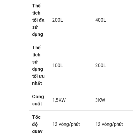
Thể
tích
tối đa
200L
400L
sử
dụng
Thể
tích
sử
100L
200L
dụng
tối ưu
nhất
Công
1,5KW
3KW
suất
Tốc
độ
12 vòng/phút
12 vòng/phút
quay