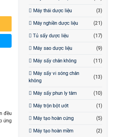
Máy thái dược liệu
(3)
Máy nghiền dược liệu
(21)
Tủ sấy dược liệu
(17)
Máy sao dược liệu
(9)
Máy sấy chân không
(11)
Máy sấy vi sóng chân
(13)
không
Máy sấy phun ly tâm
(10)
Máy trộn bột ướt
(1)
ộn đều
Máy tạo hoàn cứng
(5)
áp ứng
Máy tạo hoàn mềm
(2)