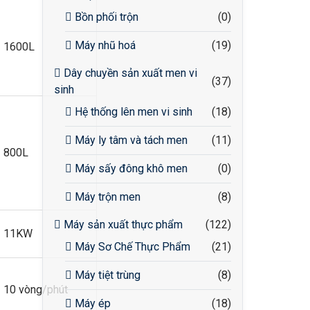
Bồn phối trộn
(0)
Máy nhũ hoá
(19)
1600L
Dây chuyền sản xuất men vi
(37)
sinh
Hệ thống lên men vi sinh
(18)
Máy ly tâm và tách men
(11)
800L
Máy sấy đông khô men
(0)
Máy trộn men
(8)
Máy sản xuất thực phẩm
(122)
11KW
Máy Sơ Chế Thực Phẩm
(21)
Máy tiệt trùng
(8)
10 vòng/phút
Máy ép
(18)