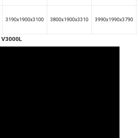
3190x1900x3100
3800x1900x3310
3990x1990x3790
n V3000L