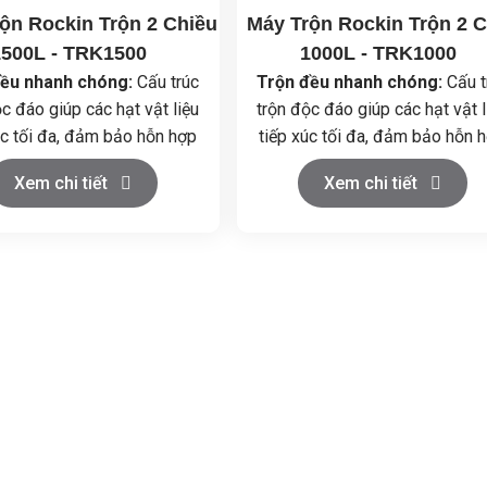
ộn Rockin Trộn 2 Chiều
Máy Trộn Rockin Trộn 2 C
1500L - TRK1500
1000L - TRK1000
đều nhanh chóng:
Cấu trúc
Trộn đều nhanh chóng:
Cấu t
c đáo giúp các hạt vật liệu
trộn độc đáo giúp các hạt vật l
úc tối đa, đảm bảo hỗn hợp
tiếp xúc tối đa, đảm bảo hỗn 
nhất trong thời gian ngắn.
đồng nhất trong thời gian ngắ
Xem chi tiết
Xem chi tiết
nh đơn giản:
Điều khiển dễ
Vận hành đơn giản:
Điều khiển
, dễ dàng vệ sinh và bảo
dàng, dễ dàng vệ sinh và bả
dưỡng.
dưỡng.
liệu cao cấp:
Thùng trộn
Chất liệu cao cấp:
Thùng tr
ằng inox 304, đảm bảo vệ
làm bằng inox 304, đảm bảo 
nh an toàn thực phẩm.
sinh an toàn thực phẩm.