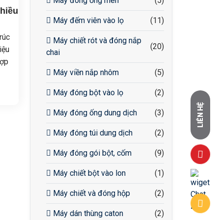
Máy đóng ống men
(5)
hiều
Máy đếm viên vào lọ
(11)
rúc
Máy chiết rót và đóng nắp
(20)
iệu
chai
hợp
Máy viền nắp nhôm
(5)
n.
 dễ
Máy đóng bột vào lọ
(2)
o
LIÊN HỆ
Máy đóng ống dung dịch
(3)
ộn
Máy đóng túi dung dịch
(2)
vệ
Máy đóng gói bột, cốm
(9)
Máy chiết bột vào lon
(1)
Máy chiết và đóng hộp
(2)
Máy dán thùng caton
(2)