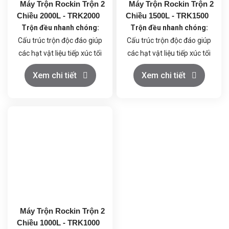
Máy Trộn Rockin Trộn 2
Máy Trộn Rockin Trộn 2
Chiều 2000L - TRK2000
Chiều 1500L - TRK1500
Trộn đều nhanh chóng:
Trộn đều nhanh chóng:
Cấu trúc trộn độc đáo giúp
Cấu trúc trộn độc đáo giúp
các hạt vật liệu tiếp xúc tối
các hạt vật liệu tiếp xúc tối
đa, đảm bảo hỗn hợp đồng
đa, đảm bảo hỗn hợp đồng
Xem chi tiết
Xem chi tiết
nhất trong thời gian ngắn.
nhất trong thời gian ngắn.
Vận hành đơn giản:
Điều
Vận hành đơn giản:
Điều
khiển dễ dàng, dễ dàng vệ
khiển dễ dàng, dễ dàng vệ
sinh và bảo dưỡng.
sinh và bảo dưỡng.
Chất liệu cao cấp:
Thùng
Chất liệu cao cấp:
Thùng
trộn làm bằng inox 304,
trộn làm bằng inox 304,
đảm bảo vệ sinh an toàn
đảm bảo vệ sinh an toàn
thực phẩm.
thực phẩm.
Máy Trộn Rockin Trộn 2
Chiều 1000L - TRK1000