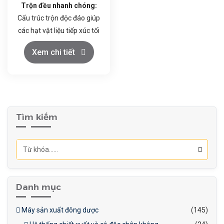
Trộn đều nhanh chóng:
Cấu trúc trộn độc đáo giúp
các hạt vật liệu tiếp xúc tối
đa, đảm bảo hỗn hợp đồng
Xem chi tiết
nhất trong thời gian ngắn.
Vận hành đơn giản:
Điều
khiển dễ dàng, dễ dàng vệ
sinh và bảo dưỡng.
Chất liệu cao cấp:
Thùng
Tìm kiếm
trộn làm bằng inox 304,
đảm bảo vệ sinh an toàn
thực phẩm.
Danh mục
Máy sản xuất đông dược
(145)