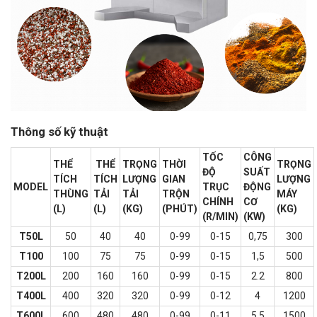
Thông số kỹ thuật
TỐC
CÔNG
THỂ
THỂ
TRỌNG
THỜI
TRỌNG
ĐỘ
SUẤT
TÍCH
TÍCH
LƯỢNG
GIAN
LƯỢNG
MODEL
TRỤC
ĐỘNG
THÙNG
TẢI
TẢI
TRỘN
MÁY
CHÍNH
CƠ
(L)
(L)
(KG)
(PHÚT)
(KG)
(R/MIN)
(KW)
T50L
50
40
40
0-99
0-15
0,75
300
T100
100
75
75
0-99
0-15
1,5
500
T200L
200
160
160
0-99
0-15
2.2
800
T400L
400
320
320
0-99
0-12
4
1200
T600L
600
480
480
0-99
0-11
5,5
1500