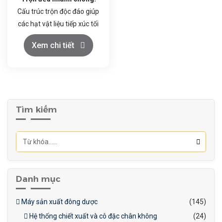
Cấu trúc trộn độc đáo giúp
các hạt vật liệu tiếp xúc tối
đa, đảm bảo hỗn hợp đồng
Xem chi tiết
nhất trong thời gian ngắn.
Vận hành đơn giản:
Điều
khiển dễ dàng, dễ dàng vệ
sinh và bảo dưỡng.
Chất liệu cao cấp:
Thùng
Tìm kiếm
trộn làm bằng inox 304,
đảm bảo vệ sinh an toàn
thực phẩm.
Danh mục
Máy sản xuất đông dược
(145)
Hệ thống chiết xuất và cô đặc chân không
(24)