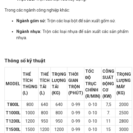
Trong các ngành công nghiệp khác:
Ngành gốm sứ:
Trộn các loại bột để sản xuất gốm sứ.
Ngành nhựa:
Trộn các loại nhựa để sản xuất các sản phẩm
nhựa.
Thông số kỹ thuật
TỐC
CÔNG
THỂ
THỂ
TRỌNG
THỜI
TRỌNG
ĐỘ
SUẤT
TÍCH
TÍCH
LƯỢNG
GIAN
LƯỢNG
MODEL
TRỤC
ĐỘNG
THÙNG
TẢI
TẢI
TRỘN
MÁY
CHÍNH
CƠ
(L)
(L)
(KG)
(PHÚT)
(KG)
(R/MIN)
(KW)
T800L
800
640
640
0-99
0-10
7,5
2000
T1000L
1000
800
800
0-99
0-10
7.
2500
T1200L
1200
950
950
0-99
0-10
11
2800
T1500L
1500
1200
1200
0-99
0-10
15
3000