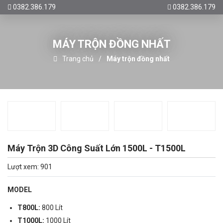
0382.386.179
0382.386.179
MÁY TRỘN ĐỒNG NHẤT
Trang chủ
Máy trộn đồng nhất
Máy Trộn 3D Công Suất Lớn 1500L - T1500L
Lượt xem: 901
MODEL
T800L:
800 Lít
T1000L:
1000 Lít