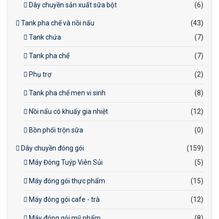
Dây chuyền sản xuất sữa bột
(6)
Tank pha chế và nồi nấu
(43)
Tank chứa
(7)
Tank pha chế
(7)
Phụ trợ
(2)
Tank pha chế men vi sinh
(8)
Nồi nấu có khuấy gia nhiệt
(12)
Bồn phối trộn sữa
(0)
Dây chuyền đóng gói
(159)
Máy Đóng Tuýp Viên Sủi
(5)
Máy đóng gói thực phẩm
(15)
Máy đóng gói cafe - trà
(12)
Máy đóng gói mỹ phẩm
(8)