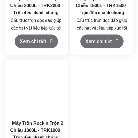
Chiều 2000L - TRK2000
Chiều 1500L - TRK1500
Trộn đều nhanh chóng:
Trộn đều nhanh chóng:
Cấu trúc trộn độc đáo giúp
Cấu trúc trộn độc đáo giúp
các hạt vật liệu tiếp xúc tối
các hạt vật liệu tiếp xúc tối
đa, đảm bảo hỗn hợp đồng
đa, đảm bảo hỗn hợp đồng
Xem chi tiết
Xem chi tiết
nhất trong thời gian ngắn.
nhất trong thời gian ngắn.
Vận hành đơn giản:
Điều
Vận hành đơn giản:
Điều
khiển dễ dàng, dễ dàng vệ
khiển dễ dàng, dễ dàng vệ
sinh và bảo dưỡng.
sinh và bảo dưỡng.
Chất liệu cao cấp:
Thùng
Chất liệu cao cấp:
Thùng
trộn làm bằng inox 304,
trộn làm bằng inox 304,
đảm bảo vệ sinh an toàn
đảm bảo vệ sinh an toàn
thực phẩm.
thực phẩm.
Máy Trộn Rockin Trộn 2
Chiều 1000L - TRK1000
Trộn đều nhanh chóng: