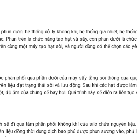
phun dưới, hệ thống xử lý không khí, hệ thống gia nhiệt, hệ thốn
hác. Phun trên là chức năng tạo hạt và sấy, còn phun dưới là chứ
rên cùng một máy tạo hạt sôi, và người dùng có thể chọn các y
ợc phân phối qua phần dưới của máy sấy tầng sôi thông qua quạ
ên liệu đạt trạng thái sôi và lưu động. Sau khi các hạt được là
, độ ẩm của chúng sẽ bay hơi. Quá trình này sẽ diễn ra liên tục 
 sẽ đi qua tấm phân phối không khí của silo chứa nguyên liệu,
ên liệu đồng thời dung dịch bao phủ được phun sương vào, phủ 