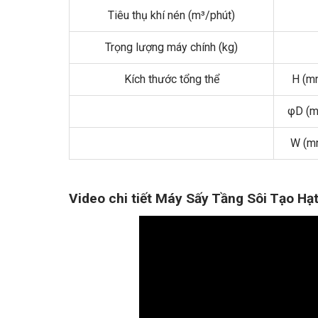
Tiêu thụ khí nén (m³/phút)
Trọng lượng máy chính (kg)
Kích thước tổng thể
H (m
φD (
W (m
Video chi tiết Máy Sấy Tầng Sôi Tạo Hạ