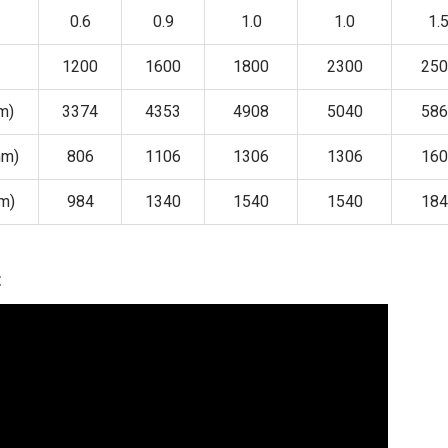
0.6
0.9
1.0
1.0
1.
1200
1600
1800
2300
250
m)
3374
4353
4908
5040
586
mm)
806
1106
1306
1306
160
m)
984
1340
1540
1540
184
t