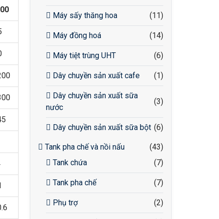
00
Máy sấy thăng hoa
(11)
5
Máy đồng hoá
(14)
0
Máy tiệt trùng UHT
(6)
200
Dây chuyền sản xuất cafe
(1)
Dây chuyền sản xuất sữa
300
(3)
nước
45
Dây chuyền sản xuất sữa bột
(6)
Tank pha chế và nồi nấu
(43)
Tank chứa
(7)
4
Tank pha chế
(7)
1
Phụ trợ
(2)
0.6