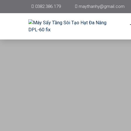
0382.386.179
maythanhy@gmail.com