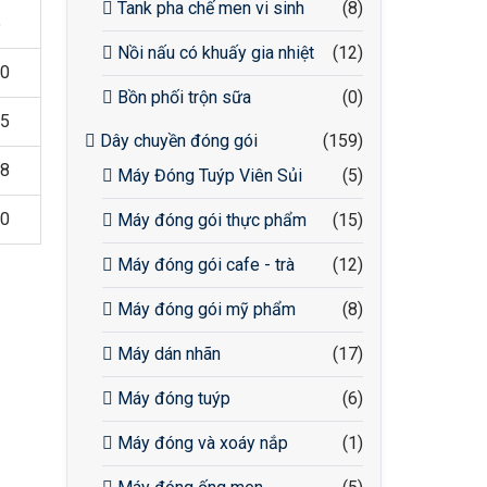
Tank pha chế men vi sinh
(8)
5
Nồi nấu có khuấy gia nhiệt
(12)
0
Bồn phối trộn sữa
(0)
5
Dây chuyền đóng gói
(159)
8
Máy Đóng Tuýp Viên Sủi
(5)
0
Máy đóng gói thực phẩm
(15)
Máy đóng gói cafe - trà
(12)
Máy đóng gói mỹ phẩm
(8)
Máy dán nhãn
(17)
Máy đóng tuýp
(6)
Máy đóng và xoáy nắp
(1)