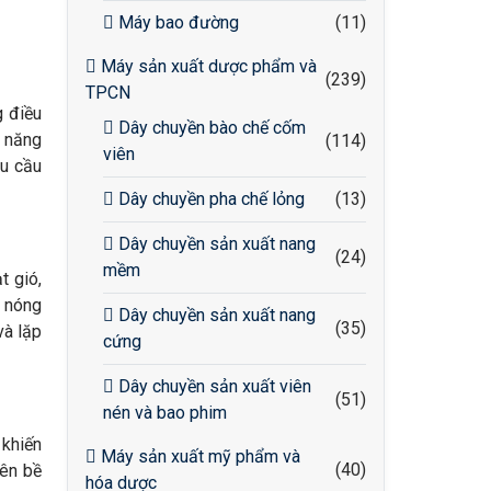
Máy bao đường
(11)
Máy sản xuất dược phẩm và
(239)
TPCN
g điều
Dây chuyền bào chế cốm
c năng
(114)
viên
êu cầu
Dây chuyền pha chế lỏng
(13)
Dây chuyền sản xuất nang
(24)
mềm
t gió,
m nóng
Dây chuyền sản xuất nang
(35)
và lặp
cứng
Dây chuyền sản xuất viên
(51)
nén và bao phim
 khiến
Máy sản xuất mỹ phẩm và
(40)
lên bề
hóa dược