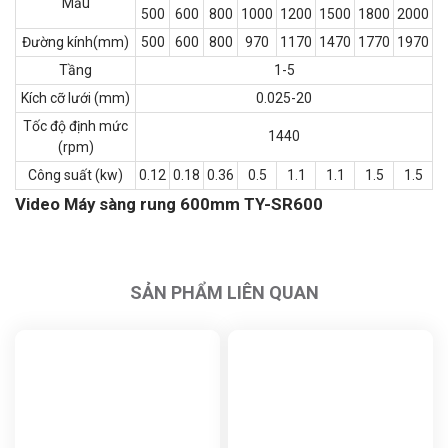
Mẫu
500
600
800
1000
1200
1500
1800
2000
Đường kính(mm)
500
600
800
970
1170
1470
1770
1970
Tầng
1-5
Kích cỡ lưới (mm)
0.025-20
Tốc độ định mức
1440
(rpm)
Công suất (kw)
0.12
0.18
0.36
0.5
1.1
1.1
1.5
1.5
Video Máy sàng rung 600mm TY-SR600
SẢN PHẨM LIÊN QUAN