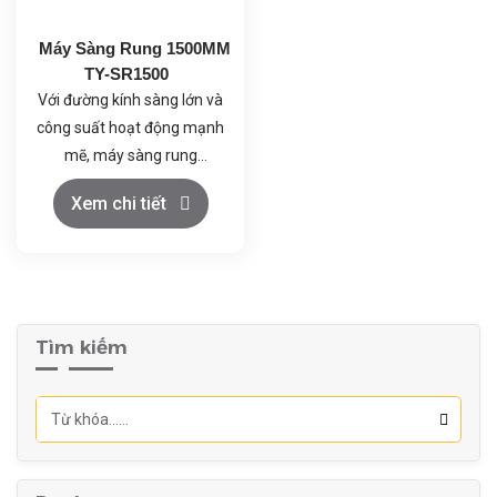
thước mong muốn, đảm
bảo chất lượng đồng đều
Máy Sàng Rung 1500MM
của sản phẩm
TY-SR1500
Với đường kính sàng lớn và
công suất hoạt động mạnh
mẽ, máy sàng rung
1500mm TY-SR1500 là giải
Xem chi tiết
pháp lý tưởng cho các
doanh nghiệp cần tối ưu
hóa quy trình sàng lọc và
phân loại nguyên liệu trong
nhiều ngành công nghiệp.
Tìm kiếm