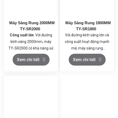
Máy Sàng Rung 2000MM
Máy Sàng Rung 1800MM
TY-SR2000
TY-SR1800
Công suất lớn
: Với đường
Với đường kính sàng lớn và
kính sàng 2000mm, máy
công suất hoạt động mạnh
TY-SR2000 có khả năng xử
mẽ, máy sàng rung
lý khối lượng lớn nguyên
1800mm TY-SR1800 là giải
Xem chi tiết
Xem chi tiết
liệu trong thời gian ngắn,
pháp lý tưởng cho các
giúp tối ưu hóa năng suất
doanh nghiệp cần tối ưu
sản xuất cho các doanh
hóa quy trình sàng lọc và
nghiệp lớn.
phân loại nguyên liệu trong
nhiều ngành công nghiệp.
Sàng lọc chính xác
: Máy
giúp loại bỏ tạp chất và
phân loại nguyên liệu một
cách chính xác theo kích