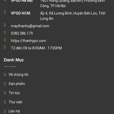
VPGD Hà Nội:
14D1 Hồng Quang, Đại Kim, Phường Định
Công, TP Hà Nội
VPGD HCM:
Ấp 4, Xã Lương Bình, Huyện Bến Lức, Tỉnh
Long An
maythanhy@gmail.com
0382.386.179
https://thanhyjsc.com
T2 đến CN từ 8:00AM - 17:00PM
Danh Mục
Về chúng tôi
Sản phẩm
Tin tức
Thư viện
Liên hệ