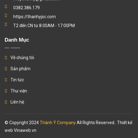
0382.386.179
https://thanhyjsc.com
T2 đến CN từ 8:00AM - 17:00PM
Danh Mục
Về chúng tôi
Sản phẩm
Tin tức
Thư viện
Liên hệ
© Copyright 2024
Thành Ý Company
All Rights Reserved.. Thiết kế
web
Vinaweb.vn