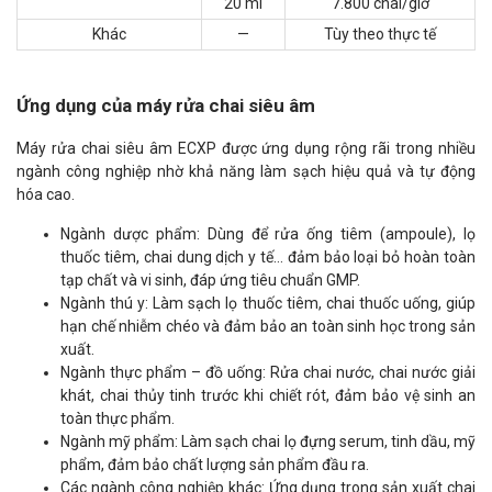
20 ml
7.800 chai/giờ
Khác
—
Tùy theo thực tế
Ứng dụng của máy rửa chai siêu âm
Máy rửa chai siêu âm ECXP được ứng dụng rộng rãi trong nhiều
ngành công nghiệp nhờ khả năng làm sạch hiệu quả và tự động
hóa cao.
Ngành dược phẩm: Dùng để rửa ống tiêm (ampoule), lọ
thuốc tiêm, chai dung dịch y tế… đảm bảo loại bỏ hoàn toàn
tạp chất và vi sinh, đáp ứng tiêu chuẩn GMP.
Ngành thú y: Làm sạch lọ thuốc tiêm, chai thuốc uống, giúp
hạn chế nhiễm chéo và đảm bảo an toàn sinh học trong sản
xuất.
Ngành thực phẩm – đồ uống: Rửa chai nước, chai nước giải
khát, chai thủy tinh trước khi chiết rót, đảm bảo vệ sinh an
toàn thực phẩm.
Ngành mỹ phẩm: Làm sạch chai lọ đựng serum, tinh dầu, mỹ
phẩm, đảm bảo chất lượng sản phẩm đầu ra.
Các ngành công nghiệp khác: Ứng dụng trong sản xuất chai