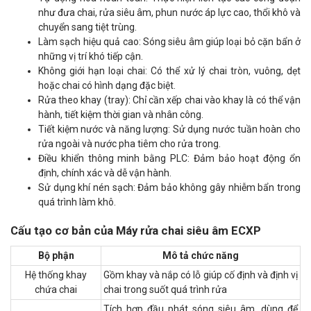
như đưa chai, rửa siêu âm, phun nước áp lực cao, thổi khô và
chuyển sang tiệt trùng.
Làm sạch hiệu quả cao: Sóng siêu âm giúp loại bỏ cặn bẩn ở
những vị trí khó tiếp cận.
Không giới hạn loại chai: Có thể xử lý chai tròn, vuông, dẹt
hoặc chai có hình dạng đặc biệt.
Rửa theo khay (tray): Chỉ cần xếp chai vào khay là có thể vận
hành, tiết kiệm thời gian và nhân công.
Tiết kiệm nước và năng lượng: Sử dụng nước tuần hoàn cho
rửa ngoài và nước pha tiêm cho rửa trong.
Điều khiển thông minh bằng PLC: Đảm bảo hoạt động ổn
định, chính xác và dễ vận hành.
Sử dụng khí nén sạch: Đảm bảo không gây nhiễm bẩn trong
quá trình làm khô.
Cấu tạo cơ bản của Máy rửa chai siêu âm ECXP
Bộ phận
Mô tả chức năng
Hệ thống khay
Gồm khay và nắp có lỗ giúp cố định và định vị
chứa chai
chai trong suốt quá trình rửa
Tích hợp đầu phát sóng siêu âm, dùng để