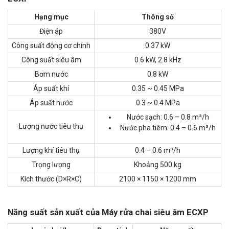
Hạng mục
Thông số
Điện áp
380V
Công suất động cơ chính
0.37 kW
Công suất siêu âm
0.6 kW, 2.8 kHz
Bơm nước
0.8 kW
Áp suất khí
0.35 ~ 0.45 MPa
Áp suất nước
0.3 ~ 0.4 MPa
Nước sạch: 0.6 – 0.8 m³/h
Lượng nước tiêu thụ
Nước pha tiêm: 0.4 – 0.6 m³/h
Lượng khí tiêu thụ
0.4 – 0.6 m³/h
Trọng lượng
Khoảng 500 kg
Kích thước (D×R×C)
2100 × 1150 × 1200 mm
Năng suất sản xuất của Máy rửa chai siêu âm ECXP