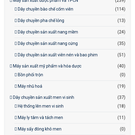
Máy sản xuất dược phẩm và TPCN
(239)
Dây chuyền bào chế cốm viên
(114)
Dây chuyền pha chế lỏng
(13)
Dây chuyền sản xuất nang mềm
(24)
Dây chuyền sản xuất nang cứng
(35)
Dây chuyền sản xuất viên nén và bao phim
(51)
Máy sản xuất mỹ phẩm và hóa dược
(40)
Bồn phối trộn
(0)
Máy nhũ hoá
(19)
Dây chuyền sản xuất men vi sinh
(37)
Hệ thống lên men vi sinh
(18)
Máy ly tâm và tách men
(11)
Máy sấy đông khô men
(0)