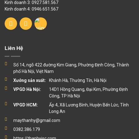
Kinh doanh 3: 0927.581.567
Kinh doanh 4: 0946.651.567
Liên Hệ
Số 14, ngõ 422 đường Kim Giang, Phường Định Công, Thành
phố Hà Nội, Việt Nam
Xưởng sản xuất:
Khánh Hà, Thường Tín, Hà Nội
VPGD Hà Nội:
14D1 Hồng Quang, Đại Kim, Phường Định
Công, TP Hà Nội
VPGD HCM:
Ấp 4, Xã Lương Bình, Huyện Bến Lức, Tỉnh
Long An
maythanhy@gmail.com
0382.386.179
https://thanhyjsc.com