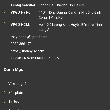
Xưởng sản xuất:
Khánh Hà, Thường Tín, Hà Nội
VPGD Hà Nội:
14D1 Hồng Quang, Đại Kim, Phường Định
Công, TP Hà Nội
VPGD HCM:
Ấp 4, Xã Lương Bình, Huyện Bến Lức, Tỉnh
Long An
maythanhy@gmail.com
0382.386.179
https://thanhyjsc.com
T2 đến CN từ 8:00AM - 17:00PM
Danh Mục
Về chúng tôi
Sản phẩm
Tin tức