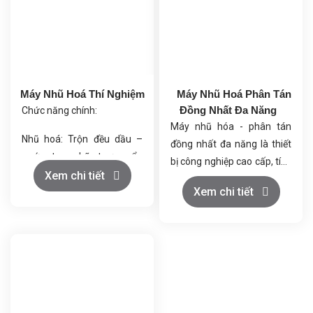
Máy Nhũ Hoá Thí Nghiệm
Máy Nhũ Hoá Phân Tán
Đồng Nhất Đa Năng
Chức năng chính:
Máy nhũ hóa - phân tán
Nhũ hoá: Trộn đều dầu –
đồng nhất đa năng là thiết
nước tạo nhũ tương ổn
bị công nghiệp cao cấp, tích
định.
Xem chi tiết
hợp 8 chức năng trong 1:
Làm ướt
Xem chi tiết
Đồng hóa: Làm mịn, đồng
Trộn đồng nhất
đều kích thước hạt.
Phân tán
Phá vỡ kết tụ
Phân tán: Rải đều các hạt
Hòa tan
rắn vào chất lỏng.
Nhũ hóa
Khuấy trộn: Trộn mạnh giúp
Đồng nhất hóa
nguyên liệu hòa quyện.
Hút bột tự động không bụi