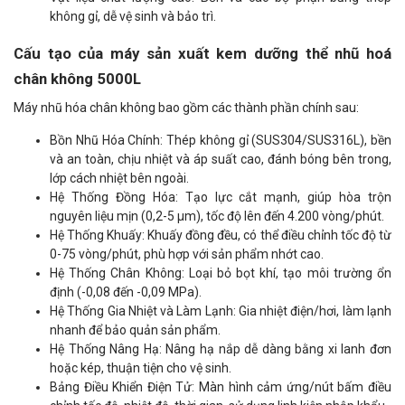
không gỉ, dễ vệ sinh và bảo trì.
Cấu tạo của máy sản xuất kem dưỡng thể nhũ hoá
chân không 5000L
Máy nhũ hóa chân không bao gồm các thành phần chính sau:
Bồn Nhũ Hóa Chính: Thép không gỉ (SUS304/SUS316L), bền
và an toàn, chịu nhiệt và áp suất cao, đánh bóng bên trong,
lớp cách nhiệt bên ngoài.
Hệ Thống Đồng Hóa: Tạo lực cắt mạnh, giúp hòa trộn
nguyên liệu mịn (0,2-5 μm), tốc độ lên đến 4.200 vòng/phút.
Hệ Thống Khuấy: Khuấy đồng đều, có thể điều chỉnh tốc độ từ
0-75 vòng/phút, phù hợp với sản phẩm nhớt cao.
Hệ Thống Chân Không: Loại bỏ bọt khí, tạo môi trường ổn
định (-0,08 đến -0,09 MPa).
Hệ Thống Gia Nhiệt và Làm Lạnh: Gia nhiệt điện/hơi, làm lạnh
nhanh để bảo quản sản phẩm.
Hệ Thống Nâng Hạ: Nâng hạ nắp dễ dàng bằng xi lanh đơn
hoặc kép, thuận tiện cho vệ sinh.
Bảng Điều Khiển Điện Tử: Màn hình cảm ứng/nút bấm điều