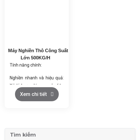
Công suất máy chính:
dễ dàng điều chỉnh để phù
90KW
hợp với nhiều loại nguyên
liệu khác nhau.
Bộ lọc bụi: Diện tích lọc
160m², tự động làm sạch
bằng xung điện.
Máy Nghiền Thô Công Suất
Quạt hút: Công suất 30KW
Lớn 500KG/H
Tính năng chính:
Nghiền nhanh và hiệu quả:
Xử lý lượng lớn nguyên liệu
mỗi giờ.
Xem chi tiết
Ứng dụng đa dạng: Nghiền
thực phẩm, dược phẩm,
hóa chất, mỹ phẩm, thức
ăn chăn nuôi.
Đảm bảo chất lượng:
Tìm kiếm