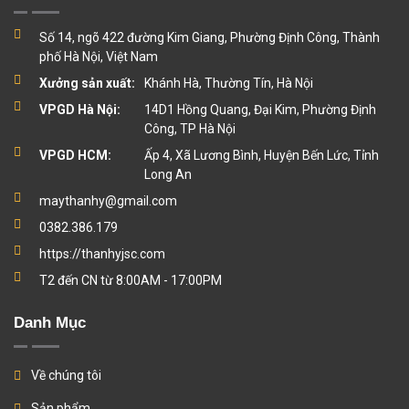
Số 14, ngõ 422 đường Kim Giang, Phường Định Công, Thành
phố Hà Nội, Việt Nam
Xưởng sản xuất:
Khánh Hà, Thường Tín, Hà Nội
VPGD Hà Nội:
14D1 Hồng Quang, Đại Kim, Phường Định
Công, TP Hà Nội
VPGD HCM:
Ấp 4, Xã Lương Bình, Huyện Bến Lức, Tỉnh
Long An
maythanhy@gmail.com
0382.386.179
https://thanhyjsc.com
T2 đến CN từ 8:00AM - 17:00PM
Danh Mục
Về chúng tôi
Sản phẩm