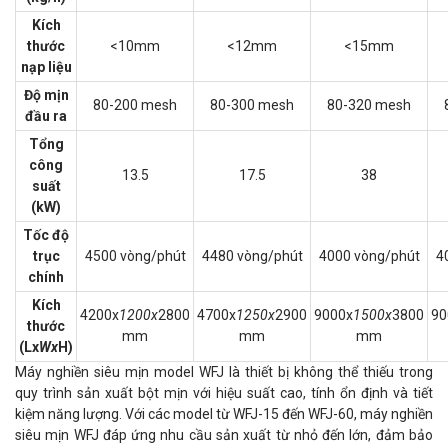
Kích
thước
<10mm
<12mm
<15mm
nạp liệu
Độ mịn
80-200 mesh
80-300 mesh
80-320 mesh
đầu ra
Tổng
công
13.5
17.5
38
suất
(kW)
Tốc độ
trục
4500 vòng/phút
4480 vòng/phút
4000 vòng/phút
4
chính
Kích
4200x
1200x
2800
4700x
1250x
2900
9000x
1500x
3800
90
thước
mm
mm
mm
(Lx
Wx
H)
Máy nghiền siêu mịn model WFJ là thiết bị không thể thiếu trong
quy trình sản xuất bột mịn với hiệu suất cao, tính ổn định và tiết
kiệm năng lượng. Với các model từ WFJ-15 đến WFJ-60, máy nghiền
siêu mịn WFJ đáp ứng nhu cầu sản xuất từ nhỏ đến lớn, đảm bảo