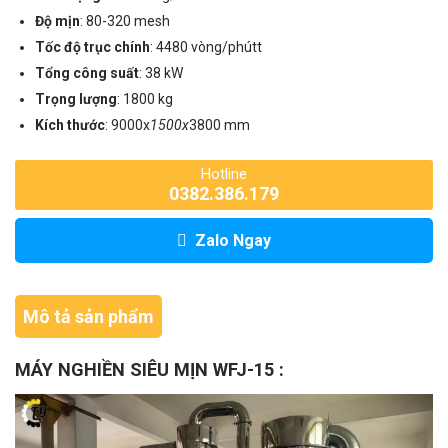
Độ mịn
: 80-320 mesh
Tốc độ trục chính
: 4480 vòng/phútt
Tổng công suất
: 38 kW
Trọng lượng
: 1800 kg
Kích thước
: 9000x
1500x
3800 mm
Hotline
0382.386.179
Zalo Ngay
Mô tả sản phẩm
MÁY NGHIỀN SIÊU MỊN WFJ-15 :