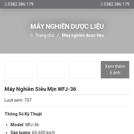
0382.386.179
0382.386.179
MÁY NGHIỀN DƯỢC LIỆU
Trang chủ
Máy nghiền dược liệu
Xem thêm
6 ảnh
Máy Nghiền Siêu Mịn WFJ-36
Lượt xem: 737
Thông Số Kỹ Thuật
Model
: WFJ-36
Sản lượng
: 60-600 kg/h