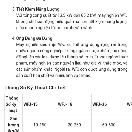
Tiết Kiệm Năng Lượng
Với tổng công suất từ 13.5 kW đến 65.2 kW, máy nghiền WFJ
không chỉ hoạt động hiệu quả mà còn tiết kiệm năng lượng,
giúp doanh nghiệp tối ưu chi phí vận hành.
Ứng Dụng Đa Dạng
Máy nghiền siêu mịn WFJ có thể ứng dụng rộng rãi trong
nhiều ngành công nghiệp. Trong ngành dược phẩm, nó dùng
để nghiền các loại dược liệu thành bột mịn. Trong ngành thực
phẩm, máy nghiền các nguyên liệu như gia vị, thảo mộc, và
các sản phẩm khác. Ngoài ra, WFJ còn được ứng dụng trong
sản xuất hóa chất và nhiều lĩnh vực khác.
Thông Số Kỹ Thuật Chi Tiết :
Thông
Số Kỹ
WFJ-15
WFJ-18
WFJ-36
WF
Thuật
Sản
lượng
10-150
20-250
60-600
(kg/h)