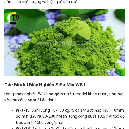
nâng cao chất lượng và hiệu quả sản xuất.
Các Model Máy Nghiền Siêu Mịn WFJ :
Dòng máy nghiền WFJ bao gồm nhiều model khác nhau, phù hợp
với nhu cầu sản xuất đa dạng:
WFJ-15
: Sản lượng 10-150 kg/h, kích thước nạp liệu <10mm,
độ mịn đầu ra 80-200 mesh, tổng công suất 13.5 kW, tốc độ
trục chính 4500 vòng/phút.
WFJ-18
: Sản lượng 20-250 kg/h, kích thước nạp liệu <12mm,