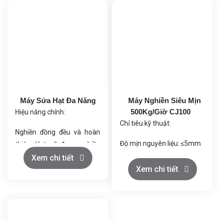
Máy Sửa Hạt Đa Năng
Máy Nghiền Siêu Mịn
500Kg/Giờ CJ100
Hiệu năng chính:
Chỉ tiêu kỹ thuật:
Nghiền đồng đều và hoàn
Độ mịn nguyên liệu: ≤5mm
thiện: Hạt sẽ được nghiền
và hoàn thiện với độ mịn
Xem chi tiết
Độ mịn sản phẩm: 200
Xem chi tiết
cao.
mesh (có thể điều chỉnh
Tiết kiệm năng lượng và ít
đến 500 mesh)
bụi: Giảm tối đa lượng bụi
trong quá trình vận hành.
Quy mô sản xuất: 500kg/h
Dễ dàng điều chỉnh: Cấu tạo