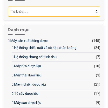
Nghiền đồng đều, tạo sản
phẩm có kích thước hạt
đồng nhất.
Tiết kiệm năng lượng: Tiêu
thụ năng lượng hiệu quả.
Danh mục
Dễ vận hành: Điều khiển đơn
giản, dễ sử dụng.
Máy sản xuất đông dược
(145)
Độ bền cao: Chất liệu thép
Hệ thống chiết xuất và cô đặc chân không
(24)
không gỉ, dễ bảo trì.
Hệ thống chưng cất tinh dầu
(7)
Máy rửa dược liệu
(10)
Máy thái dược liệu
(3)
Máy nghiền dược liệu
(21)
Tủ sấy dược liệu
(17)
Máy sao dược liệu
(9)