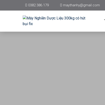
0382.386.179
maythanhy@gmail.com