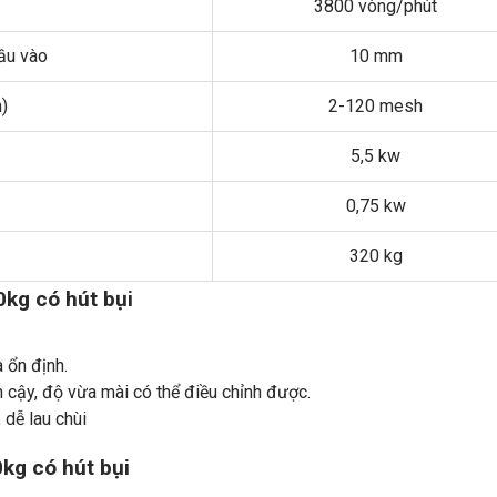
3800 vòng/phút
ầu vào
10 mm
)
2-120 mesh
5,5 kw
0,75 kw
320 kg
kg có hút bụi
à ổn định.
n cậy, độ vừa mài có thể điều chỉnh được.
dễ lau chùi
kg có hút bụi