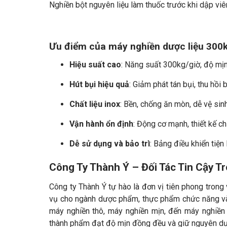
Nghiền bột nguyên liệu làm thuốc trước khi dập vi
Ưu điểm của máy nghiền dược liệu 300k
Hiệu suất cao
: Năng suất 300kg/giờ, độ mịn 
Hút bụi hiệu quả
: Giảm phát tán bụi, thu hồi 
Chất liệu inox
: Bền, chống ăn mòn, dễ vệ sinh
Vận hành ổn định
: Động cơ mạnh, thiết kế c
Dễ sử dụng và bảo trì
: Bảng điều khiển tiện 
Công Ty Thành Ý – Đối Tác Tin Cậy T
Công ty Thành Ý tự hào là đơn vị tiên phong trong
vụ cho ngành dược phẩm, thực phẩm chức năng và
máy nghiền thô, máy nghiền mịn, đến máy nghiền 
thành phẩm đạt độ mịn đồng đều và giữ nguyên dượ