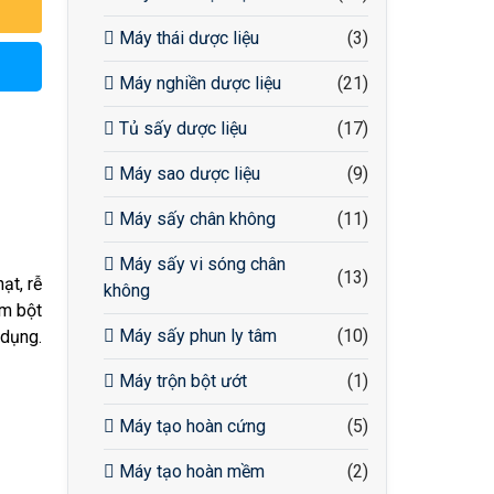
Máy thái dược liệu
(3)
Máy nghiền dược liệu
(21)
Tủ sấy dược liệu
(17)
Máy sao dược liệu
(9)
Máy sấy chân không
(11)
Máy sấy vi sóng chân
(13)
ạt, rễ
không
om bột
Máy sấy phun ly tâm
(10)
 dụng.
Máy trộn bột ướt
(1)
Máy tạo hoàn cứng
(5)
Máy tạo hoàn mềm
(2)