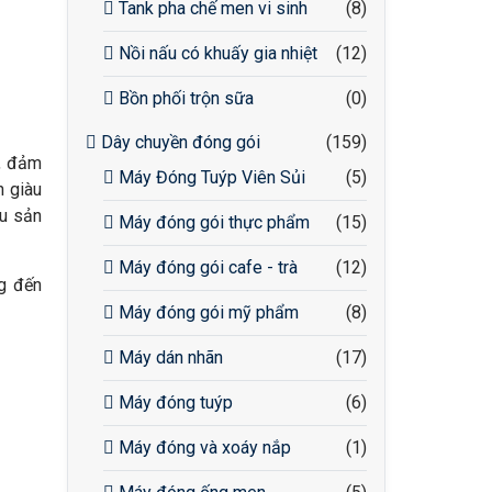
Tank pha chế men vi sinh
(8)
Nồi nấu có khuấy gia nhiệt
(12)
Bồn phối trộn sữa
(0)
Dây chuyền đóng gói
(159)
, đảm
Máy Đóng Tuýp Viên Sủi
(5)
n giàu
ầu sản
Máy đóng gói thực phẩm
(15)
Máy đóng gói cafe - trà
(12)
g đến
Máy đóng gói mỹ phẩm
(8)
Máy dán nhãn
(17)
Máy đóng tuýp
(6)
Máy đóng và xoáy nắp
(1)