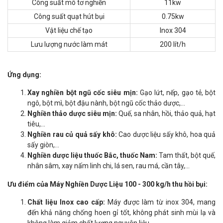
Công suất mô tơ nghiền
11kw
Công suất quạt hút bụi
0.75kw
Vật liệu chế tạo
Inox 304
Lưu lượng nước làm mát
200 lít/h
Ứng dụng:
Xay nghiền bột ngũ cốc siêu mịn:
Gạo lứt, nếp, gạo tẻ, bột
ngô, bột mì, bột đậu nành, bột ngũ cốc thảo dược,…
Nghiền thảo dược siêu mịn:
Quế, sa nhân, hồi, thảo quả, hạt
tiêu,…
Nghiền rau củ quả sấy khô:
Cao dược liệu sấy khô, hoa quả
sấy giòn,…
Nghiền dược liệu thuốc Bắc, thuốc Nam:
Tam thất, bột quế,
nhân sâm, xay nấm linh chi, lá sen, rau má, cần tây,…
Ưu điểm của Máy Nghiền Dược Liệu 100 - 300 kg/h thu hồi bụi:
Chất liệu Inox cao cấp:
Máy được làm từ inox 304, mang
đến khả năng chống hoen gỉ tốt, không phát sinh mùi lạ và