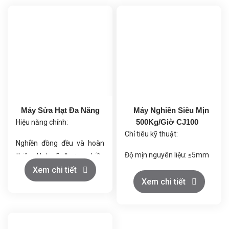
Máy Sửa Hạt Đa Năng
Máy Nghiền Siêu Mịn
500Kg/Giờ CJ100
Hiệu năng chính:
Chỉ tiêu kỹ thuật:
Nghiền đồng đều và hoàn
Độ mịn nguyên liệu: ≤5mm
thiện: Hạt sẽ được nghiền
và hoàn thiện với độ mịn
Xem chi tiết
Độ mịn sản phẩm: 200
Xem chi tiết
cao.
mesh (có thể điều chỉnh
Tiết kiệm năng lượng và ít
đến 500 mesh)
bụi: Giảm tối đa lượng bụi
trong quá trình vận hành.
Quy mô sản xuất: 500kg/h