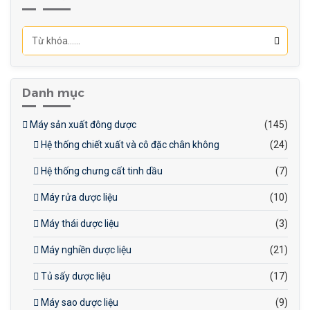
Nghiền đồng đều, tạo sản
phẩm có kích thước hạt
đồng nhất.
Tiết kiệm năng lượng: Tiêu
thụ năng lượng hiệu quả.
Danh mục
Dễ vận hành: Điều khiển đơn
giản, dễ sử dụng.
Máy sản xuất đông dược
(145)
Độ bền cao: Chất liệu thép
Hệ thống chiết xuất và cô đặc chân không
(24)
không gỉ, dễ bảo trì.
Hệ thống chưng cất tinh dầu
(7)
Máy rửa dược liệu
(10)
Máy thái dược liệu
(3)
Máy nghiền dược liệu
(21)
Tủ sấy dược liệu
(17)
Máy sao dược liệu
(9)