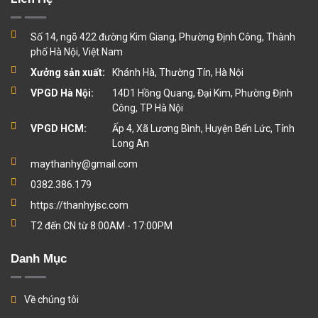
Số 14, ngõ 422 đường Kim Giang, Phường Định Công, Thành
phố Hà Nội, Việt Nam
Xưởng sản xuất:
Khánh Hà, Thường Tín, Hà Nội
VPGD Hà Nội:
14D1 Hồng Quang, Đại Kim, Phường Định
Công, TP Hà Nội
VPGD HCM:
Ấp 4, Xã Lương Bình, Huyện Bến Lức, Tỉnh
Long An
maythanhy@gmail.com
0382.386.179
https://thanhyjsc.com
T2 đến CN từ 8:00AM - 17:00PM
Danh Mục
Về chúng tôi