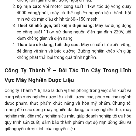
không làm giảm chất lượng nguyên liệu.
Độ mịn cao:
Với motor công suất 11kw, tốc độ vòng quay
4000 vòng/phút, máy có thể nghiền nguyên liệu thành bột
mịn với độ mịn điều chỉnh từ 60~150 mesh.
Thiết kế nhỏ gọn, tiết kiệm điện năng:
Máy sử dụng động
cơ công suất 11kw, sử dụng nguồn điện gia đình 220V, tiết
kiệm không gian và điện năng.
Thao tác dễ dàng, tuổi thọ cao:
Máy có cấu trúc bền vững,
dễ dàng vệ sinh và bảo dưỡng. Buồng nghiền khép kín giúp
không phát thải bụi trong quá trình nghiền.
Công Ty Thành Ý – Đối Tác Tin Cậy Trong Lĩnh
Vực Máy Nghiền Dược Liệu
Công ty Thành Ý tự hào là đơn vị tiên phong trong việc sản xuất và
cung cấp máy nghiền dược liệu chất lượng cao, phục vụ cho ngành
dược phẩm, thực phẩm chức năng và hóa mỹ phẩm. Chúng tôi
mang đến các dòng máy nghiền đa dạng, từ máy nghiền thô, máy
nghiền mịn, đến máy nghiền siêu mịn, giúp doanh nghiệp tối ưu hóa
quy trình sản xuất, đảm bảo thành phẩm đạt độ mịn đồng đều và
giữ nguyên dược tính của nguyên liệu.