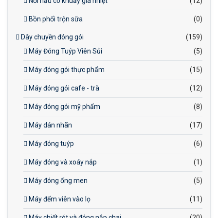
Nồi nấu có khuấy gia nhiệt
(12)
Bồn phối trộn sữa
(0)
Dây chuyền đóng gói
(159)
Máy Đóng Tuýp Viên Sủi
(5)
Máy đóng gói thực phẩm
(15)
Máy đóng gói cafe - trà
(12)
Máy đóng gói mỹ phẩm
(8)
Máy dán nhãn
(17)
Máy đóng tuýp
(6)
Máy đóng và xoáy nắp
(1)
Máy đóng ống men
(5)
Máy đếm viên vào lọ
(11)
Máy chiết rót và đóng nắp chai
(20)