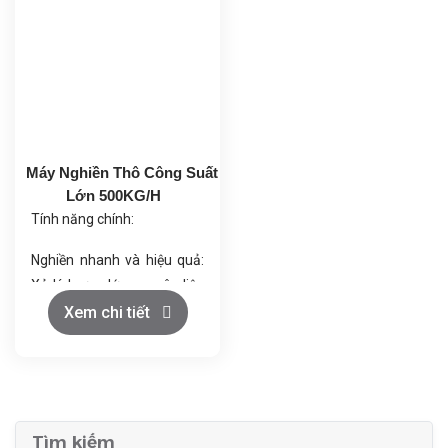
Dễ dàng điều chỉnh: Cấu tạo
Công suất máy chính:
dễ dàng điều chỉnh để phù
90KW
hợp với nhiều loại nguyên
liệu khác nhau.
Bộ lọc bụi: Diện tích lọc
160m², tự động làm sạch
bằng xung điện.
Máy Nghiền Thô Công Suất
Quạt hút: Công suất 30KW
Lớn 500KG/H
Tính năng chính:
Nghiền nhanh và hiệu quả:
Xử lý lượng lớn nguyên liệu
mỗi giờ.
Xem chi tiết
Ứng dụng đa dạng: Nghiền
thực phẩm, dược phẩm,
hóa chất, mỹ phẩm, thức
ăn chăn nuôi.
Đảm bảo chất lượng:
Tìm kiếm