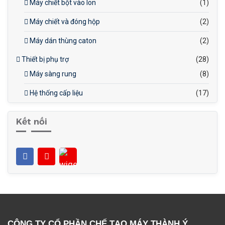
Máy chiết bột vào lon
(1)
Máy chiết và đóng hộp
(2)
Máy dán thùng caton
(2)
Thiết bị phụ trợ
(28)
Máy sàng rung
(8)
Hệ thống cấp liệu
(17)
Kết nối
CÔNG TY CỔ PHẦN CHẾ TẠO MÁY THÀNH Ý