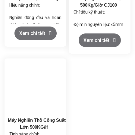
500Kg/Giờ CJ100
Hiệu năng chính:
Chỉ tiêu kỹ thuật:
Nghiền đồng đều và hoàn
Độ mịn nguyên liệu: ≤5mm
thiện: Hạt sẽ được nghiền
và hoàn thiện với độ mịn
Xem chi tiết
Độ mịn sản phẩm: 200
Xem chi tiết
cao.
mesh (có thể điều chỉnh
Tiết kiệm năng lượng và ít
đến 500 mesh)
bụi: Giảm tối đa lượng bụi
trong quá trình vận hành.
Quy mô sản xuất: 500kg/h
Dễ dàng điều chỉnh: Cấu tạo
Công suất máy chính:
dễ dàng điều chỉnh để phù
90KW
hợp với nhiều loại nguyên
liệu khác nhau.
Bộ lọc bụi: Diện tích lọc
160m², tự động làm sạch
bằng xung điện.
Máy Nghiền Thô Công Suất
Quạt hút: Công suất 30KW
Lớn 500KG/H
Tính năng chính: