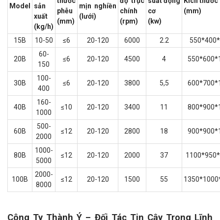
thước
độ trục
suất động
Kích thước
Model
sản
mịn nghiền
phễu
chính
cơ
(mm)
xuất
(lưới)
(mm)
(rpm)
(kw)
(kg/h)
15B
10-50
≤6
20-120
6000
2.2
550*400
60-
20B
≤6
20-120
4500
4
550*600*
150
100-
30B
≤6
20-120
3800
5,5
600*700*
400
160-
40B
≤10
20-120
3400
11
800*900*
1000
500-
60B
≤12
20-120
2800
18
900*900*
2000
1000-
80B
≤12
20-120
2000
37
1100*950
5000
2000-
100B
≤12
20-120
1500
55
1350*1000
8000
Công Ty Thành Ý – Đối Tác Tin Cậy Trong Lĩnh