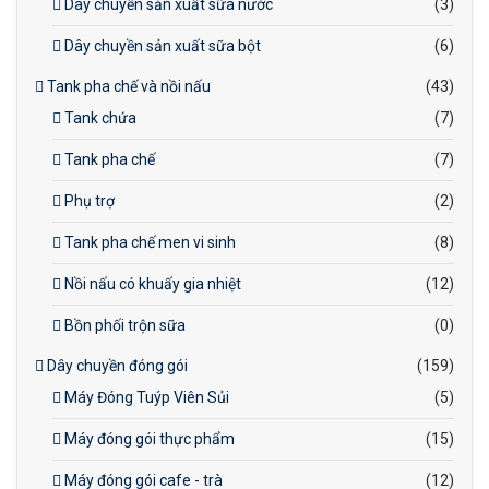
Dây chuyền sản xuất sữa nước
(3)
Dây chuyền sản xuất sữa bột
(6)
Tank pha chế và nồi nấu
(43)
Tank chứa
(7)
Tank pha chế
(7)
Phụ trợ
(2)
Tank pha chế men vi sinh
(8)
Nồi nấu có khuấy gia nhiệt
(12)
Bồn phối trộn sữa
(0)
Dây chuyền đóng gói
(159)
Máy Đóng Tuýp Viên Sủi
(5)
Máy đóng gói thực phẩm
(15)
Máy đóng gói cafe - trà
(12)