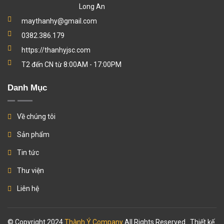
Long An
maythanhy@gmail.com
0382.386.179
https://thanhyjsc.com
T2 đến CN từ 8:00AM - 17:00PM
Danh Mục
Về chúng tôi
Sản phẩm
Tin tức
Thư viện
Liên hệ
© Copyright 2024
Thành Ý Company
All Rights Reserved.. Thiết kế