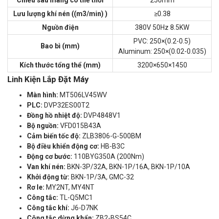
Chiều sâu màng có thể thổi
250mm
Lưu lượng khí nén ((m3/min) )
≥0.38
Nguồn điện
380V 50Hz 8.5KW
PVC: 250×(0.2-0.5)
Bao bì (mm)
Aluminum: 250×(0.02-0.035)
Kích thước tổng thể (mm)
3200×650×1450
Linh Kiện Lắp Đặt Máy
Màn hình:
MT506LV45WV
PLC:
DVP32ES00T2
Đồng hồ nhiệt độ:
DVP4848V1
Bộ nguồn:
VFD015B43A
Cảm biến tốc độ:
ZLB3806-G-500BM
Bộ điều khiển động cơ:
HB-B3C
Động cơ bước:
110BYG350A (200Nm)
Van khí nén:
BKN-3P/32A, BKN-1P/16A, BKN-1P/10A
Khởi động từ:
BKN-1P/3A, GMC-32
Rơ le:
MY2NT, MY4NT
Công tắc:
TL-Q5MC1
Công tắc khí:
J6-D7NK
Công tắc dừng khẩn:
ZB2-BS54C