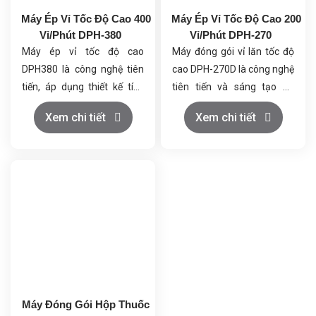
Máy Ép Vỉ Tốc Độ Cao 400
Máy Ép Vỉ Tốc Độ Cao 200
Vỉ/Phút DPH-380
Vỉ/Phút DPH-270
Máy ép vỉ tốc độ cao
Máy đóng gói vỉ lăn tốc độ
DPH380 là công nghệ tiên
cao DPH-270D là công nghệ
tiến, áp dụng thiết kế tích
tiên tiến và sáng tạo áp
hợp của ánh sáng, điện và
dụng thiết kế tích hợp ánh
Xem chi tiết
Xem chi tiết
khí một cách sáng tạo. Máy
sáng, điện và khí. Máy kết
tích hợp các ưu điểm của
hợp các ưu điểm của máy
máy ép vỉ loại tấm phẳng
đóng gói vỉ phẳng và lăn, và
và loại con lăn. Nó được
được trang bị bộ nạp rung
trang bị bộ nạp rung đặc
đặc biệt. Điều khiển lập trình
biệt, sử dụng điều khiển lập
PLC thông minh, động cơ
trình PLC thông minh, động
servo bước, điều chỉnh tốc
cơ servo bước, điều chỉnh
độ chuyển đổi tần số vô
tốc độ chuyển đổi tần số vô
cấp, dễ dàng và thuận tiện
cấp, đơn giản và thuận tiện
để trao đổi khuôn, được
để thay đổi khuôn, và đáp
thiết kế theo tiêu chuẩn
Máy Đóng Gói Hộp Thuốc