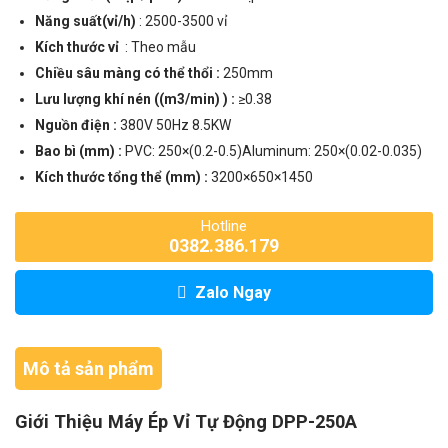
Năng suất(vỉ/h)
: 2500-3500 vỉ
Kích thước vỉ
: Theo mẫu
Chiều sâu màng có thể thổi :
250mm
Lưu lượng khí nén ((m3/min) ) :
≥0.38
Nguồn điện :
380V 50Hz 8.5KW
Bao bì (mm) :
PVC: 250×(0.2-0.5)Aluminum: 250×(0.02-0.035)
Kích thước tổng thể (mm) :
3200×650×1450
Hotline
0382.386.179
Zalo Ngay
Mô tả sản phẩm
Giới Thiệu Máy Ép Vỉ Tự Động DPP-250A