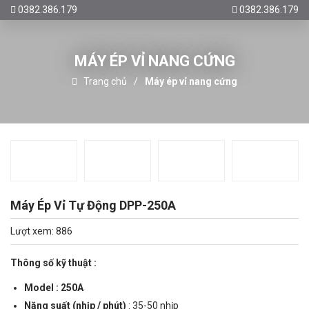
0382.386.179
0382.386.179
MÁY ÉP VỈ NANG CỨNG
Trang chủ
Máy ép vỉ nang cứng
Máy Ép Vỉ Tự Động DPP-250A
Lượt xem: 886
Thông số kỹ thuật :
Model : 250A
Năng suất (nhịp / phút)
: 35-50 nhịp