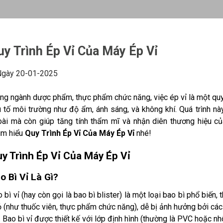
uy Trình Ép Vỉ Của Máy Ép Vỉ
gày 20-01-2025
ng ngành dược phẩm, thực phẩm chức năng, việc ép vỉ là một quy
 tố môi trường như độ ẩm, ánh sáng, và không khí. Quá trình nà
oài mà còn giúp tăng tính thẩm mĩ và nhận diên thương hiệu củ
ìm hiểu
Quy Trình Ép Vỉ Của Máy Ép Vỉ
nhé!
y Trình Ép Vỉ Của Máy Ép Vỉ
o Bì Vỉ Là Gì?
 bì vỉ (hay còn gọi là bao bì blister) là một loại bao bì phổ bi
 (như thuốc viên, thực phẩm chức năng), dễ bị ảnh hưởng bởi cá
. Bao bì vỉ được thiết kế với lớp định hình (thường là PVC hoặc 