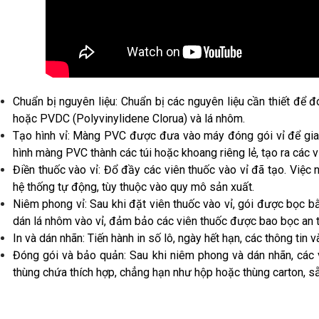
Chuẩn bị nguyên liệu: Chuẩn bị các nguyên liệu cần thiết để 
hoặc PVDC (Polyvinylidene Clorua) và lá nhôm.
Tạo hình vỉ: Màng PVC được đưa vào máy đóng gói vỉ để gia 
hình màng PVC thành các túi hoặc khoang riêng lẻ, tạo ra các v
Điền thuốc vào vỉ: Đổ đầy các viên thuốc vào vỉ đã tạo. Việc
hệ thống tự động, tùy thuộc vào quy mô sản xuất.
Niêm phong vỉ: Sau khi đặt viên thuốc vào vỉ, gói được bọc 
dán lá nhôm vào vỉ, đảm bảo các viên thuốc được bao bọc an 
In và dán nhãn: Tiến hành in số lô, ngày hết hạn, các thông tin v
Đóng gói và bảo quản: Sau khi niêm phong và dán nhãn, các
thùng chứa thích hợp, chẳng hạn như hộp hoặc thùng carton, 