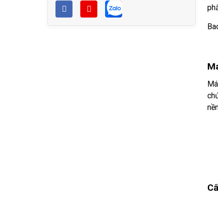
phẩ
Bao
Má
Máy
chứ
nền
Cấ