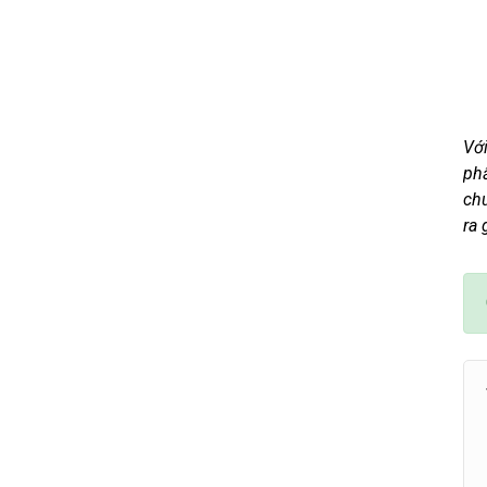
Với
ph
chu
ra 