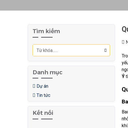
Q
Tìm kiếm
N
Tro
yếu
ng
Danh mục
Ý
t
Dự án
Qu
Tin tức
Ba
Bao
Kết nối
nhỏ
khí