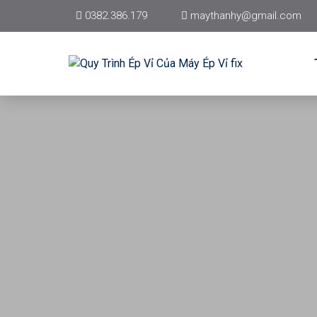
0382.386.179
maythanhy@gmail.com