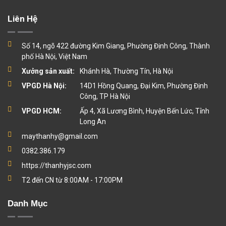
Liên Hệ
Số 14, ngõ 422 đường Kim Giang, Phường Định Công, Thành
phố Hà Nội, Việt Nam
Xưởng sản xuất:
Khánh Hà, Thường Tín, Hà Nội
VPGD Hà Nội:
14D1 Hồng Quang, Đại Kim, Phường Định
Công, TP Hà Nội
VPGD HCM:
Ấp 4, Xã Lương Bình, Huyện Bến Lức, Tỉnh
Long An
maythanhy@gmail.com
0382.386.179
https://thanhyjsc.com
T2 đến CN từ 8:00AM - 17:00PM
Danh Mục