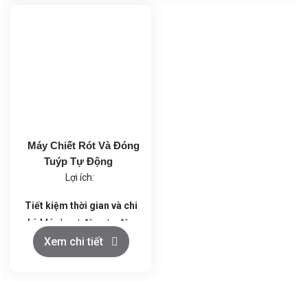
nhất quán cao.
bảo độ chính xác tích lũy từ
Giảm chi phí nhân công: Hệ
0 đến 2%.
thống tự động hóa thay thế
Đầu chiết rót linh hoạt: Có
nhiều công đoạn thủ công.
thể điều chỉnh từ 2 đầu đến
Thân thiện với môi trường:
4 đầu chiết rót, tăng hiệu
Độ ồn thấp, tiết kiệm năng
quả sản xuất.
lượng và vật liệu.
Đóng nắp và tamponade tự
động: Hệ thống đóng nắp
Máy Chiết Rót Và Đóng
và tamponade tự động với
Tuýp Tự Động
1 đến 2 đầu, đảm bảo độ
Lợi ích:
kín hoàn hảo.
Tiết kiệm năng lượng: Công
Tiết kiệm thời gian và chi
suất 3Kw, tiết kiệm năng
phí
: Máy hoạt động tự động
lượng và tối ưu hóa hiệu
với tốc độ cao, giúp tiết
Xem chi tiết
suất.
kiệm thời gian sản xuất và
Dễ dàng vận hành: Hệ
giảm thiểu chi phí lao động.
thống điều khiển tự động
Điều này đặc biệt hữu ích
với nguồn điện 380V, 50Hz