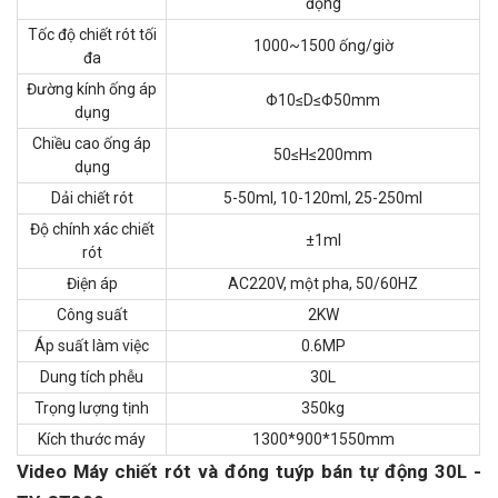
động
Tốc độ chiết rót tối
1000~1500 ống/giờ
đa
Đường kính ống áp
Φ10≤D≤Φ50mm
dụng
Chiều cao ống áp
50≤H≤200mm
dụng
Dải chiết rót
5-50ml, 10-120ml, 25-250ml
Độ chính xác chiết
±1ml
rót
Điện áp
AC220V, một pha, 50/60HZ
Công suất
2KW
Áp suất làm việc
0.6MP
Dung tích phễu
30L
Trọng lượng tịnh
350kg
Kích thước máy
1300*900*1550mm
Video Máy chiết rót và đóng tuýp bán tự động 30L -