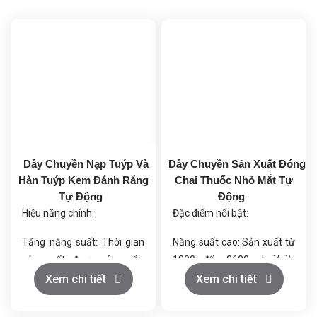
Dây Chuyền Nạp Tuýp Và
Dây Chuyền Sản Xuất Đóng
Hàn Tuýp Kem Đánh Răng
Chai Thuốc Nhỏ Mắt Tự
Tự Động
Động
Hiệu năng chính:
Đặc điểm nổi bật:
Tăng năng suất: Thời gian
Năng suất cao: Sản xuất từ
sản xuất được rút ngắn
1200 đến 3600 chai/giờ,
đáng kể.
phù hợp với nhu cầu sản
Xem chi tiết
Xem chi tiết
Đảm bảo chất lượng sản
xuất lớn.
phẩm: Độ chính xác và tính
Chiết rót chính xác: Đảm