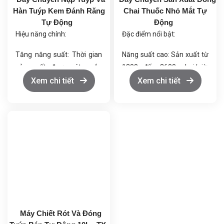
Hàn Tuýp Kem Đánh Răng
Chai Thuốc Nhỏ Mắt Tự
Tự Động
Động
Hiệu năng chính:
Đặc điểm nổi bật:
Tăng năng suất: Thời gian
Năng suất cao: Sản xuất từ
sản xuất được rút ngắn
1200 đến 3600 chai/giờ,
đáng kể.
phù hợp với nhu cầu sản
Xem chi tiết
Xem chi tiết
Đảm bảo chất lượng sản
xuất lớn.
phẩm: Độ chính xác và tính
Chiết rót chính xác: Đảm
nhất quán cao.
bảo độ chính xác tích lũy từ
Giảm chi phí nhân công: Hệ
0 đến 2%.
thống tự động hóa thay thế
Đầu chiết rót linh hoạt: Có
nhiều công đoạn thủ công.
thể điều chỉnh từ 2 đầu đến
Thân thiện với môi trường:
4 đầu chiết rót, tăng hiệu
Độ ồn thấp, tiết kiệm năng
quả sản xuất.
lượng và vật liệu.
Đóng nắp và tamponade tự
động: Hệ thống đóng nắp
Máy Chiết Rót Và Đóng
và tamponade tự động với