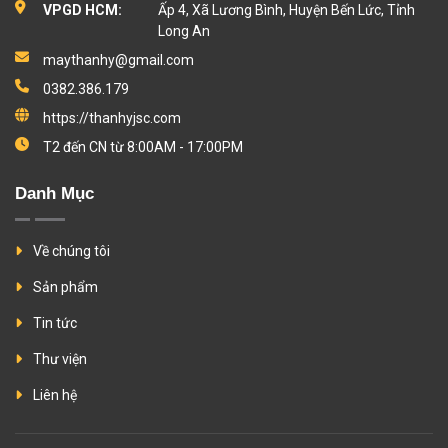
VPGD HCM:
Ấp 4, Xã Lương Bình, Huyện Bến Lức, Tỉnh
Long An
maythanhy@gmail.com
0382.386.179
https://thanhyjsc.com
T2 đến CN từ 8:00AM - 17:00PM
Danh Mục
Về chúng tôi
Sản phẩm
Tin tức
Thư viện
Liên hệ