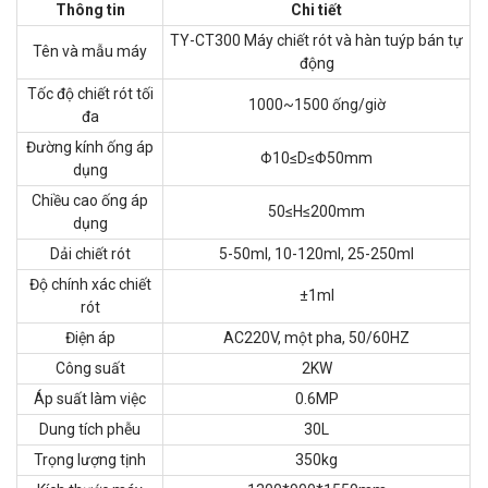
Thông tin
Chi tiết
TY-CT300 Máy chiết rót và hàn tuýp bán tự
Tên và mẫu máy
động
Tốc độ chiết rót tối
1000~1500 ống/giờ
đa
Đường kính ống áp
Φ10≤D≤Φ50mm
dụng
Chiều cao ống áp
50≤H≤200mm
dụng
Dải chiết rót
5-50ml, 10-120ml, 25-250ml
Độ chính xác chiết
±1ml
rót
Điện áp
AC220V, một pha, 50/60HZ
Công suất
2KW
Áp suất làm việc
0.6MP
Dung tích phễu
30L
Trọng lượng tịnh
350kg