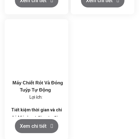
Xem chi tiết
Xem chi tiết
Đảm bảo chất lượng sản
xuất lớn.
phẩm: Độ chính xác và tính
Chiết rót chính xác: Đảm
nhất quán cao.
bảo độ chính xác tích lũy từ
Giảm chi phí nhân công: Hệ
0 đến 2%.
thống tự động hóa thay thế
Đầu chiết rót linh hoạt: Có
nhiều công đoạn thủ công.
thể điều chỉnh từ 2 đầu đến
Thân thiện với môi trường:
4 đầu chiết rót, tăng hiệu
Độ ồn thấp, tiết kiệm năng
quả sản xuất.
lượng và vật liệu.
Đóng nắp và tamponade tự
động: Hệ thống đóng nắp
Máy Chiết Rót Và Đóng
và tamponade tự động với
Tuýp Tự Động
1 đến 2 đầu, đảm bảo độ
Lợi ích:
kín hoàn hảo.
Tiết kiệm năng lượng: Công
Tiết kiệm thời gian và chi
suất 3Kw, tiết kiệm năng
phí
: Máy hoạt động tự động
lượng và tối ưu hóa hiệu
với tốc độ cao, giúp tiết
Xem chi tiết
suất.
kiệm thời gian sản xuất và