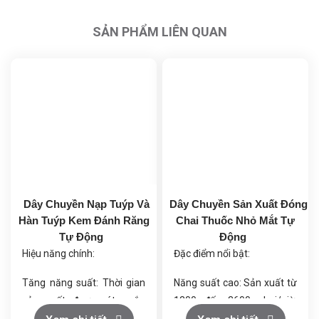
SẢN PHẨM LIÊN QUAN
Dây Chuyền Nạp Tuýp Và
Dây Chuyền Sản Xuất Đóng
Hàn Tuýp Kem Đánh Răng
Chai Thuốc Nhỏ Mắt Tự
Tự Động
Động
Hiệu năng chính:
Đặc điểm nổi bật:
Tăng năng suất: Thời gian
Năng suất cao: Sản xuất từ
sản xuất được rút ngắn
1200 đến 3600 chai/giờ,
đáng kể.
phù hợp với nhu cầu sản