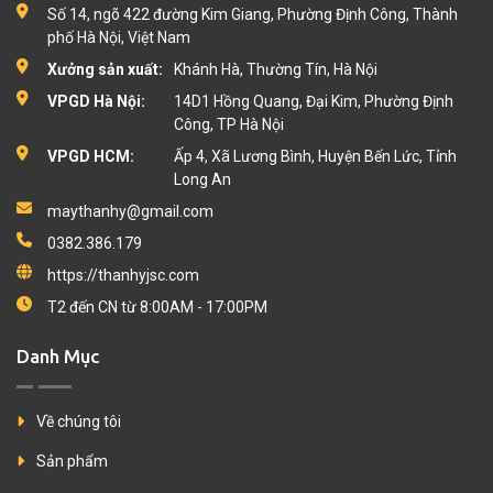
Số 14, ngõ 422 đường Kim Giang, Phường Định Công, Thành
phố Hà Nội, Việt Nam
Xưởng sản xuất:
Khánh Hà, Thường Tín, Hà Nội
VPGD Hà Nội:
14D1 Hồng Quang, Đại Kim, Phường Định
Công, TP Hà Nội
VPGD HCM:
Ấp 4, Xã Lương Bình, Huyện Bến Lức, Tỉnh
Long An
maythanhy@gmail.com
0382.386.179
https://thanhyjsc.com
T2 đến CN từ 8:00AM - 17:00PM
Danh Mục
Về chúng tôi
Sản phẩm