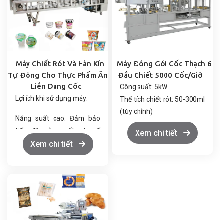
Máy Chiết Rót Và Hàn Kín
Máy Đóng Gói Cốc Thạch 6
Tự Động Cho Thực Phẩm Ăn
Đầu Chiết 5000 Cốc/Giờ
Liền Dạng Cốc
Công suất: 5kW
Lợi ích khi sử dụng máy:
Thể tích chiết rót: 50-300ml
(tùy chỉnh)
Năng suất cao: Đảm bảo
Năng suất: 4500-5000
tiến độ sản xuất với số
Xem chi tiết
cốc/h
lượng lớn.
Xem chi tiết
Áp suất làm việc: 6kg/cm²
Vật liệu màng: PE/PET,
Tiết kiệm nhân công: Vận
PA/PE,CPP/PE
hành hoàn toàn tự động,
Tổng khối lượng: 1200kg
không cần can thiệp thủ
Kích thước máy:
công.
4000x1000x1750mm
Vệ sinh an toàn thực phẩm: