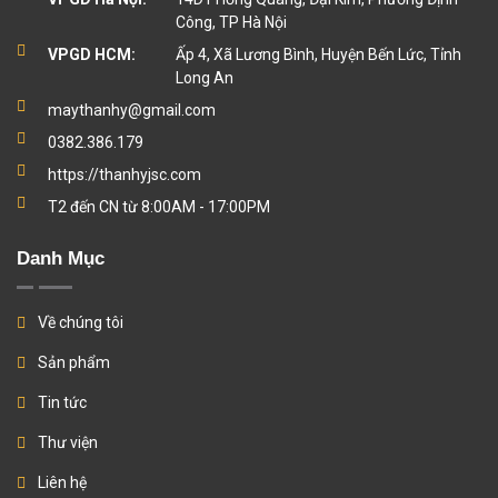
Công, TP Hà Nội
VPGD HCM:
Ấp 4, Xã Lương Bình, Huyện Bến Lức, Tỉnh
Long An
maythanhy@gmail.com
0382.386.179
https://thanhyjsc.com
T2 đến CN từ 8:00AM - 17:00PM
Danh Mục
Về chúng tôi
Sản phẩm
Tin tức
Thư viện
Liên hệ