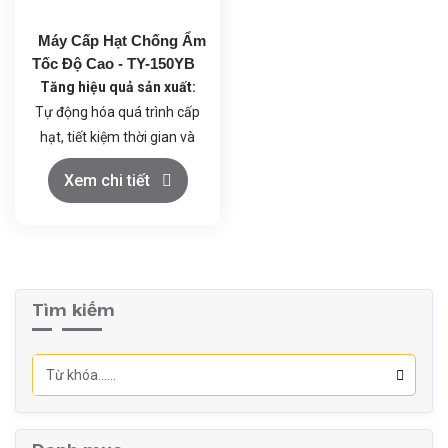
Máy Cấp Hạt Chống Ẩm
Tốc Độ Cao - TY-150YB
Tăng hiệu quả sản xuất:
Tự động hóa quá trình cấp
hạt, tiết kiệm thời gian và
nhân công.
Xem chi tiết
Đảm bảo chất lượng sản
phẩm:
Ngăn ngừa ẩm mốc,
kéo dài thời gian bảo quản
sản phẩm.
Nâng cao tính chuyên
Tìm kiếm
nghiệp:
Đáp ứng các tiêu
chuẩn về chất lượng và an
toàn vệ sinh thực phẩm.