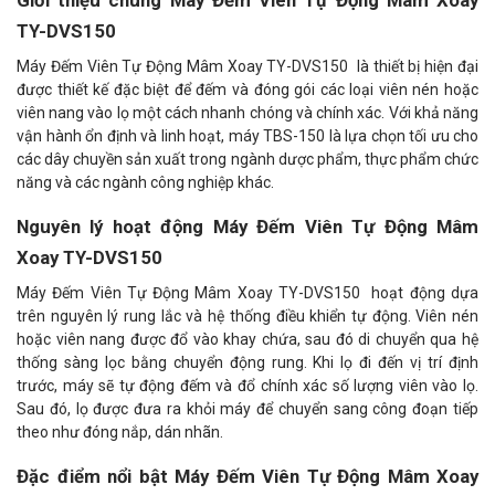
Giới thiệu chung Máy Đếm Viên Tự Động Mâm Xoay
TY-DVS150
Máy Đếm Viên Tự Động Mâm Xoay TY-DVS150 là thiết bị hiện đại
được thiết kế đặc biệt để đếm và đóng gói các loại viên nén hoặc
viên nang vào lọ một cách nhanh chóng và chính xác. Với khả năng
vận hành ổn định và linh hoạt, máy TBS-150 là lựa chọn tối ưu cho
các dây chuyền sản xuất trong ngành dược phẩm, thực phẩm chức
năng và các ngành công nghiệp khác.
Nguyên lý hoạt động Máy Đếm Viên Tự Động Mâm
Xoay TY-DVS150
Máy Đếm Viên Tự Động Mâm Xoay TY-DVS150 hoạt động dựa
trên nguyên lý rung lắc và hệ thống điều khiển tự động. Viên nén
hoặc viên nang được đổ vào khay chứa, sau đó di chuyển qua hệ
thống sàng lọc bằng chuyển động rung. Khi lọ đi đến vị trí định
trước, máy sẽ tự động đếm và đổ chính xác số lượng viên vào lọ.
Sau đó, lọ được đưa ra khỏi máy để chuyển sang công đoạn tiếp
theo như đóng nắp, dán nhãn.
Đặc điểm nổi bật Máy Đếm Viên Tự Động Mâm Xoay