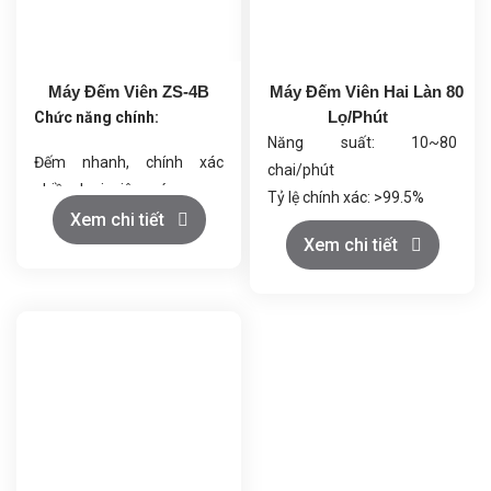
Máy Đếm Viên ZS-4B
Máy Đếm Viên Hai Làn 80
Lọ/Phút
Chức năng chính:
Năng suất: 10~80
Đếm nhanh, chính xác
chai/phút
nhiều loại viên nén, nang
Tỷ lệ chính xác: >99.5%
cứng, nang mềm.
Xem chi tiết
Đối tượng áp dụng: Hạt rắn
Xem chi tiết
Tốc độ đếm và xả điều
có kích thước 5-33mm
chỉnh linh hoạt.
Phạm vi định lượng: 2-9999
Điều khiển thông minh qua
viên (có thể điều chỉnh)
PLC và màn hình cảm ứng.
Loại chai áp dụng: Chai/cốc
Tự động phát hiện sai lệch,
tròn, vuông có dung tích
báo lỗi và dừng máy an
10-500ml
toàn.
Điện áp: 380/220V, 50Hz
Vận hành kín, giảm bụi, đạt
Công suất: 0.6KW
chuẩn GMP.
Áp suất: 0.6Mpa