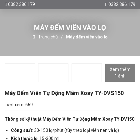
0382.386.179
0382.386.179
MÁY ĐẾM VIÊN VÀO LỌ
Trang chủ
Máy đếm viên vào lọ
Xem thêm
1 ảnh
Máy Đếm Viên Tự Động Mâm Xoay TY-DVS150
Lượt xem: 669
Thông số kỹ thuật Máy Đếm Viên Tự Động Mâm Xoay TY-DV150
Công suất
: 30-150 lọ/phút (tùy theo loại viên nén và lọ)
Kích thước lọ
: 15-300 ml