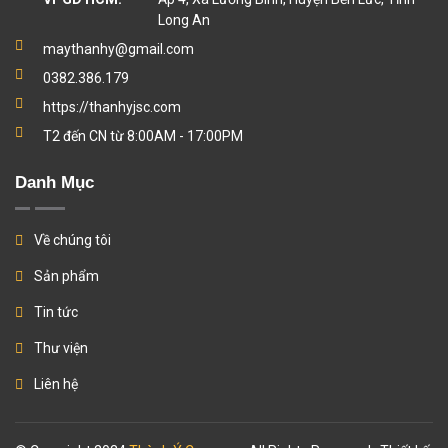
Long An
maythanhy@gmail.com
0382.386.179
https://thanhyjsc.com
T2 đến CN từ 8:00AM - 17:00PM
Danh Mục
Về chúng tôi
Sản phẩm
Tin tức
Thư viện
Liên hệ