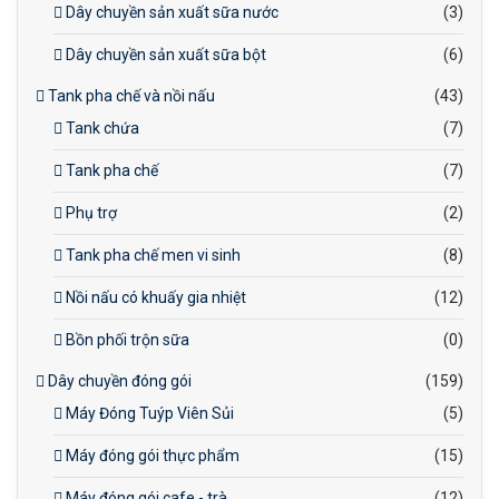
Dây chuyền sản xuất sữa nước
(3)
Dây chuyền sản xuất sữa bột
(6)
Tank pha chế và nồi nấu
(43)
Tank chứa
(7)
Tank pha chế
(7)
Phụ trợ
(2)
Tank pha chế men vi sinh
(8)
Nồi nấu có khuấy gia nhiệt
(12)
Bồn phối trộn sữa
(0)
Dây chuyền đóng gói
(159)
Máy Đóng Tuýp Viên Sủi
(5)
Máy đóng gói thực phẩm
(15)
Máy đóng gói cafe - trà
(12)