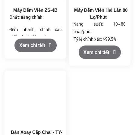
Máy Đếm Viên ZS-4B
Máy Đếm Viên Hai Làn 80
Lọ/Phút
Chức năng chính:
Năng suất: 10~80
Đếm nhanh, chính xác
chai/phút
nhiều loại viên nén, nang
Tỷ lệ chính xác: >99.5%
cứng, nang mềm.
Xem chi tiết
Đối tượng áp dụng: Hạt rắn
Xem chi tiết
Tốc độ đếm và xả điều
có kích thước 5-33mm
chỉnh linh hoạt.
Phạm vi định lượng: 2-9999
Điều khiển thông minh qua
viên (có thể điều chỉnh)
PLC và màn hình cảm ứng.
Loại chai áp dụng: Chai/cốc
Tự động phát hiện sai lệch,
tròn, vuông có dung tích
báo lỗi và dừng máy an
10-500ml
toàn.
Điện áp: 380/220V, 50Hz
Vận hành kín, giảm bụi, đạt
Công suất: 0.6KW
chuẩn GMP.
Áp suất: 0.6Mpa
Bàn Xoay Cấp Chai - TY-