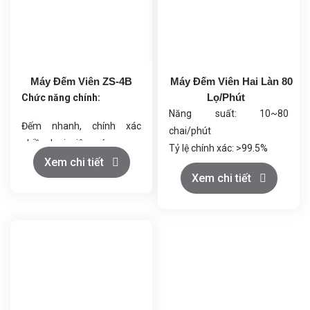
Máy Đếm Viên ZS-4B
Máy Đếm Viên Hai Làn 80
Lọ/Phút
Chức năng chính:
Năng suất: 10~80
Đếm nhanh, chính xác
chai/phút
nhiều loại viên nén, nang
Tỷ lệ chính xác: >99.5%
cứng, nang mềm.
Xem chi tiết
Đối tượng áp dụng: Hạt rắn
Xem chi tiết
Tốc độ đếm và xả điều
có kích thước 5-33mm
chỉnh linh hoạt.
Phạm vi định lượng: 2-9999
Điều khiển thông minh qua
viên (có thể điều chỉnh)
PLC và màn hình cảm ứng.
Loại chai áp dụng: Chai/cốc
Tự động phát hiện sai lệch,
tròn, vuông có dung tích
báo lỗi và dừng máy an
10-500ml
toàn.
Điện áp: 380/220V, 50Hz
Vận hành kín, giảm bụi, đạt
Công suất: 0.6KW