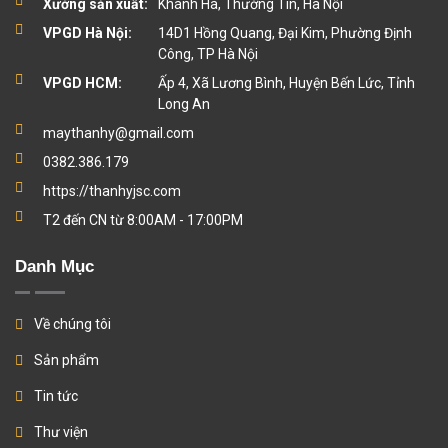
Xưởng sản xuất:
Khánh Hà, Thường Tín, Hà Nội
VPGD Hà Nội:
14D1 Hồng Quang, Đại Kim, Phường Định
Công, TP Hà Nội
VPGD HCM:
Ấp 4, Xã Lương Bình, Huyện Bến Lức, Tỉnh
Long An
maythanhy@gmail.com
0382.386.179
https://thanhyjsc.com
T2 đến CN từ 8:00AM - 17:00PM
Danh Mục
Về chúng tôi
Sản phẩm
Tin tức
Thư viện