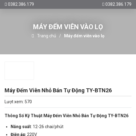
0382.386.179
0382.386.179
MÁY ĐẾM VIÊN VÀO LỌ
Trang chủ
Máy đếm viên vào lọ
Máy Đếm Viên Nhỏ Bán Tự Động TY-BTN26
Lượt xem: 570
Thông Số Kỹ Thuật Máy Đếm Viên Nhỏ Bán Tự Động TY-BTN26
Năng suất
: 12-26 chai/phút
Điện áp
: 220V