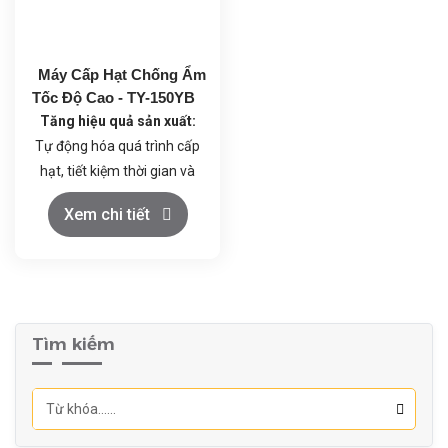
chuẩn GMP.
Áp suất: 0.6Mpa
Máy Cấp Hạt Chống Ẩm
Tốc Độ Cao - TY-150YB
Tăng hiệu quả sản xuất:
Tự động hóa quá trình cấp
hạt, tiết kiệm thời gian và
nhân công.
Xem chi tiết
Đảm bảo chất lượng sản
phẩm:
Ngăn ngừa ẩm mốc,
kéo dài thời gian bảo quản
sản phẩm.
Nâng cao tính chuyên
Tìm kiếm
nghiệp:
Đáp ứng các tiêu
chuẩn về chất lượng và an
toàn vệ sinh thực phẩm.