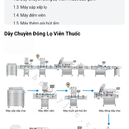
1.3.
Máy sắp xếp lọ
1.4.
Máy đếm viên
1.5.
Máy thêm gói hút ẩm
1.6.
Máy đóng nắp chai
Dây Chuyền Đóng Lọ Viên Thuốc
1.7.
Máy hàn màng seal
1.8.
Máy dán nhãn
1.9.
Bàn xoay thao tác