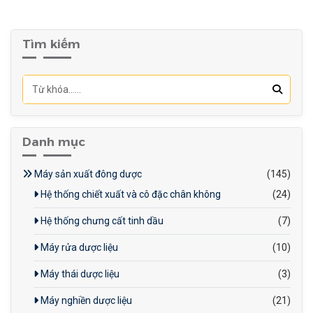
sản phẩm.
Nâng cao tính chuyên
Tìm kiếm
nghiệp:
Đáp ứng các tiêu
chuẩn về chất lượng và an
toàn vệ sinh thực phẩm.
Danh mục
Máy sản xuất đông dược
(145)
Hệ thống chiết xuất và cô đặc chân không
(24)
Hệ thống chưng cất tinh dầu
(7)
Máy rửa dược liệu
(10)
Máy thái dược liệu
(3)
Máy nghiền dược liệu
(21)