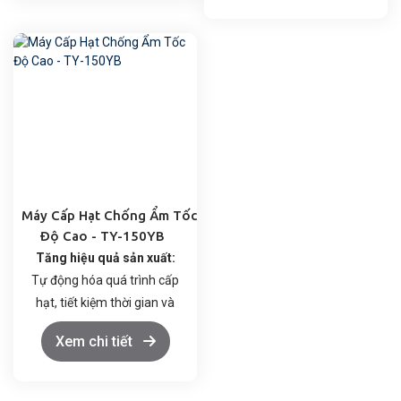
chỉnh linh hoạt.
Phạm vi định lượng: 2-9999
Điều khiển thông minh qua
viên (có thể điều chỉnh)
PLC và màn hình cảm ứng.
Loại chai áp dụng: Chai/cốc
Tự động phát hiện sai lệch,
tròn, vuông có dung tích
báo lỗi và dừng máy an
10-500ml
toàn.
Điện áp: 380/220V, 50Hz
Vận hành kín, giảm bụi, đạt
Công suất: 0.6KW
chuẩn GMP.
Áp suất: 0.6Mpa
Máy Cấp Hạt Chống Ẩm Tốc
Độ Cao - TY-150YB
Tăng hiệu quả sản xuất:
Tự động hóa quá trình cấp
hạt, tiết kiệm thời gian và
nhân công.
Xem chi tiết
Đảm bảo chất lượng sản
phẩm:
Ngăn ngừa ẩm mốc,
kéo dài thời gian bảo quản