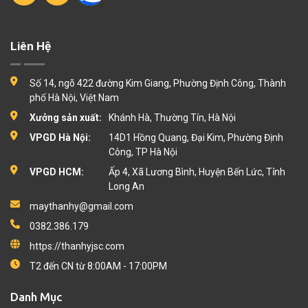
Liên Hệ
Số 14, ngõ 422 đường Kim Giang, Phường Định Công, Thành
phố Hà Nội, Việt Nam
Xưởng sản xuất:
Khánh Hà, Thường Tín, Hà Nội
VPGD Hà Nội:
14D1 Hồng Quang, Đại Kim, Phường Định
Công, TP Hà Nội
VPGD HCM:
Ấp 4, Xã Lương Bình, Huyện Bến Lức, Tỉnh
Long An
maythanhy@gmail.com
0382.386.179
https://thanhyjsc.com
T2 đến CN từ 8:00AM - 17:00PM
Danh Mục