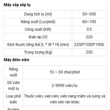
Máy sắp xếp lọ
Dung tích lọ (ml)
50~300
Năng suất (Lọ/phút)
60~100
Công suất (kW)
0.5
Điện áp (V)
220
Kích thước tổng thể (L * W * H) (mm)
2200*1050*1900
Trọng lượng (kg)
250
Máy đếm viên
Năng
10 ~ 30 chai/phút
suất
Số viên
2-9999 viên/lọ
một lọ
Loại phổ
Thuốc viên, viên nén, viên nang mềm và cứng và
biến
viên nén rắn khác
Đường