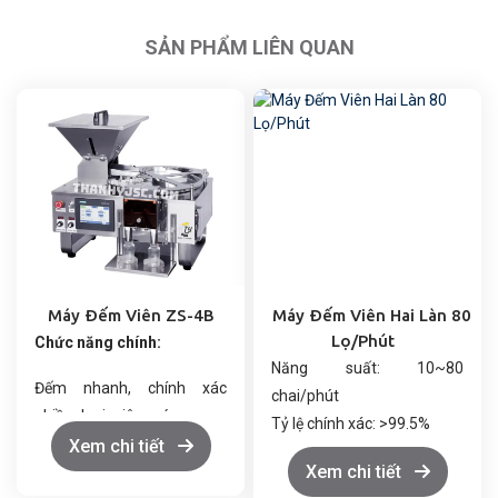
SẢN PHẨM LIÊN QUAN
Máy Đếm Viên ZS-4B
Máy Đếm Viên Hai Làn 80
Chức năng chính:
Lọ/Phút
Năng suất: 10~80
Đếm nhanh, chính xác
chai/phút
nhiều loại viên nén, nang
Tỷ lệ chính xác: >99.5%
cứng, nang mềm.
Xem chi tiết
Đối tượng áp dụng: Hạt rắn
Xem chi tiết
Tốc độ đếm và xả điều
có kích thước 5-33mm