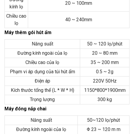
20 ~ 100mm
kính lọ
Chiều cao
40 ~ 240mm
lọ
Máy thêm gói hút ẩm
Năng suất
50 ~ 120 lọ/phút
Đường kính ngoài của lọ
20 ~ 80 mm
Chiều cao của lọ
35 ~ 200 mm
Phạm vi áp dụng của túi hút ẩm
0.5 ~ 2g
Điện áp
220V 50Hz
Kích thước tổng thể (L * W * H)
1150*800*1900mm
Trọng lượng
300 kg
Máy đóng nắp chai
Năng suất
50~120 lọ/phút
Đường kính ngoài của lọ
Φ 23 ~ 120 m m