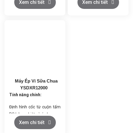
chiết rót thủ công.
hút ẩm vào chai hoặc bao
Xem chi tiết
Xem chi tiết
Đảm bảo độ chính xác định
bì theo đúng vị trí.
lượng và vệ sinh an toàn
Điều chỉnh linh hoạt theo độ
sản phẩm.
dày, mỏng và kích thước
Giảm lỗi do con người, nâng
khác nhau của gói hút ẩm.
cao tính chuyên nghiệp và
Cắt gói hút ẩm chính xác,
hình ảnh doanh nghiệp.
đảm bảo đường cắt gọn
Phù hợp dây chuyền sản
gàng, không làm hỏng bao
xuất quy mô vừa – lớn.
gói.
Phát hiện lỗi thông minh:
nhận diện gói rỗng, gói bị
Máy Ép Vỉ Sữa Chua
đứt hoặc hết cuộn.
YSDXR12000
Đồng bộ với dây chuyền
Tính năng chính:
đóng gói, vận hành liên tục
ở tốc độ cao.
Định hình cốc từ cuộn tấm
Điều khiển và giám sát
PS bằng nhiệt và áp lực
bằng PLC với màn hình
Chiết rót sữa chua, sữa tươi
Xem chi tiết
cảm ứng thân thiện, dễ sử
với định lượng chính xác