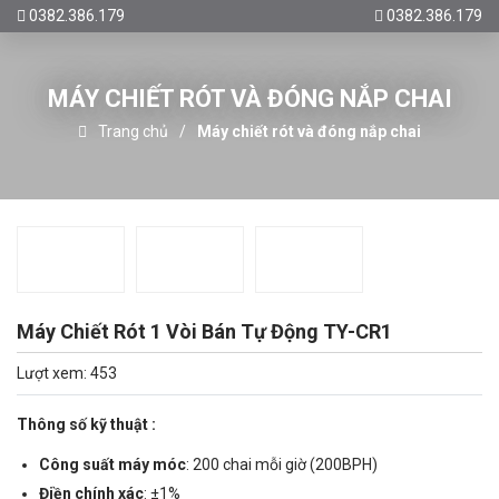
0382.386.179
0382.386.179
MÁY CHIẾT RÓT VÀ ĐÓNG NẮP CHAI
Trang chủ
Máy chiết rót và đóng nắp chai
Máy Chiết Rót 1 Vòi Bán Tự Động TY-CR1
Lượt xem: 453
Thông số kỹ thuật :
Công suất máy móc
: 200 chai mỗi giờ (200BPH)
Điền chính xác
: ±1%