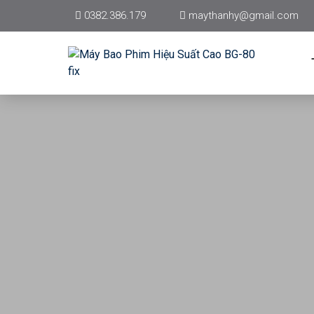
0382.386.179
maythanhy@gmail.com