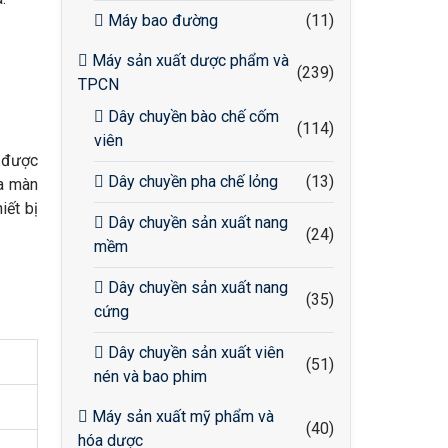
Máy bao đường
(11)
Máy sản xuất dược phẩm và
(239)
TPCN
Dây chuyền bào chế cốm
(114)
viên
y được
Dây chuyền pha chế lỏng
(13)
ua màn
iết bị
Dây chuyền sản xuất nang
(24)
mềm
Dây chuyền sản xuất nang
(35)
cứng
Dây chuyền sản xuất viên
(51)
nén và bao phim
Máy sản xuất mỹ phẩm và
(40)
hóa dược