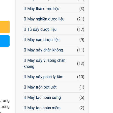
Máy thái dược liệu
(3)
Máy nghiền dược liệu
(21)
Tủ sấy dược liệu
(17)
Máy sao dược liệu
(9)
Máy sấy chân không
(11)
Máy sấy vi sóng chân
(13)
không
Máy sấy phun ly tâm
(10)
Máy trộn bột ướt
(1)
Máy tạo hoàn cứng
(5)
áp ứng
 tưởng
Máy tạo hoàn mềm
(2)
.