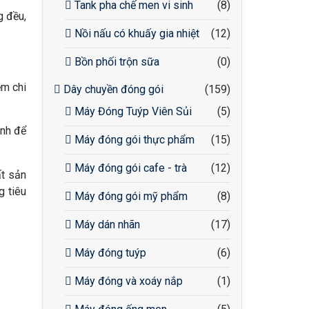
Tank pha chế men vi sinh
(8)
g đều,
Nồi nấu có khuấy gia nhiệt
(12)
Bồn phối trộn sữa
(0)
ệm chi
Dây chuyền đóng gói
(159)
Máy Đóng Tuýp Viên Sủi
(5)
ỉnh để
Máy đóng gói thực phẩm
(15)
Máy đóng gói cafe - trà
(12)
t sản
g tiêu
Máy đóng gói mỹ phẩm
(8)
Máy dán nhãn
(17)
Máy đóng tuýp
(6)
Máy đóng và xoáy nắp
(1)