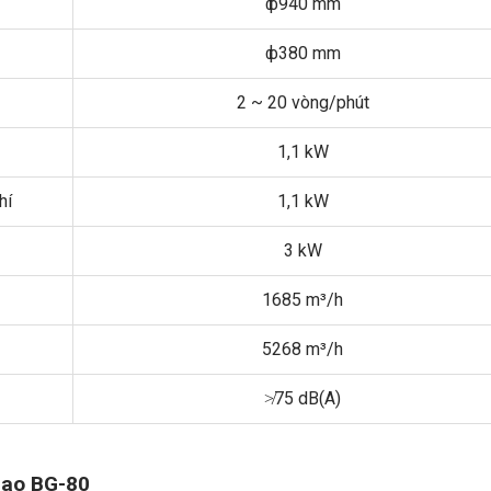
ф940 mm
ф380 mm
2 ~ 20 vòng/phút
1,1 kW
hí
1,1 kW
3 kW
1685 m³/h
5268 m³/h
≯75 dB(A)
cao BG-80