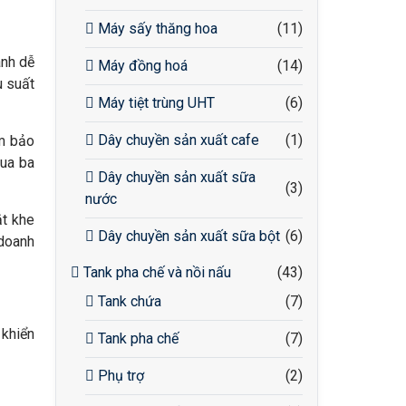
Máy sấy thăng hoa
(11)
ành dễ
Máy đồng hoá
(14)
u suất
Máy tiệt trùng UHT
(6)
Dây chuyền sản xuất cafe
(1)
m bảo
qua ba
Dây chuyền sản xuất sữa
(3)
nước
t khe
Dây chuyền sản xuất sữa bột
(6)
doanh
Tank pha chế và nồi nấu
(43)
Tank chứa
(7)
 khiển
Tank pha chế
(7)
Phụ trợ
(2)