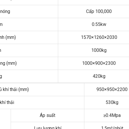
 nóng
Cấp 100,000
ơm
0.55kw
ính (mm)
1570×1260×2030
h
1000kg
nóng (mm)
1000×900×2300
g
420kg
ủ khí thải (mm)
950×950×2200
khí thải
530kg
Áp suất
≥0.4Mpa
Lưu lượng khí
1.5m³/phút