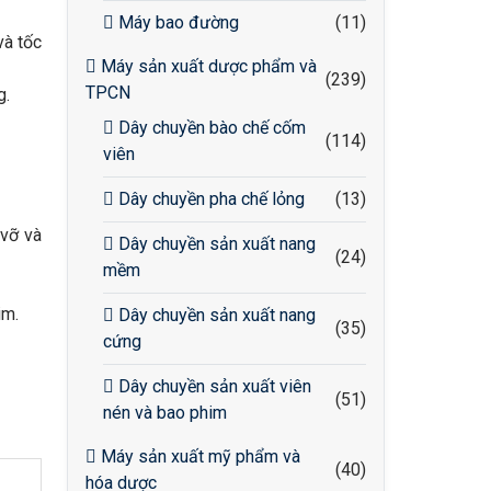
Máy bao đường
(11)
và tốc
Máy sản xuất dược phẩm và
(239)
TPCN
g.
Dây chuyền bào chế cốm
(114)
viên
Dây chuyền pha chế lỏng
(13)
 vỡ và
Dây chuyền sản xuất nang
(24)
mềm
im.
Dây chuyền sản xuất nang
(35)
cứng
Dây chuyền sản xuất viên
(51)
nén và bao phim
Máy sản xuất mỹ phẩm và
(40)
hóa dược