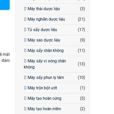
Máy thái dược liệu
(3)
Máy nghiền dược liệu
(21)
Tủ sấy dược liệu
(17)
Máy sao dược liệu
(9)
Máy sấy chân không
(11)
bề mặt
c, đảm
Máy sấy vi sóng chân
(13)
không
Máy sấy phun ly tâm
(10)
Máy trộn bột ướt
(1)
Máy tạo hoàn cứng
(5)
Máy tạo hoàn mềm
(2)