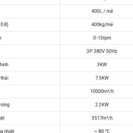
400L / mẻ
 0.8)
400kg/mẻ
m
0-13rpm
3P 380V 50Hz
hính
3KW
thải
7.5KW
ả
10000m³/h
 nóng
2.2KW
iệt
3517m³/h
a nhiệt
~ 80 ℃