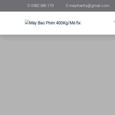
0382.386.179
maythanhy@gmail.com