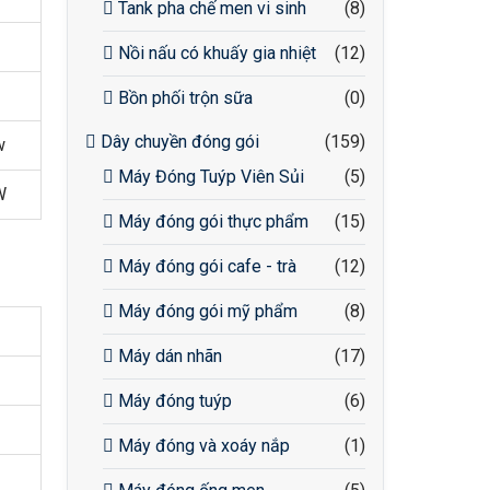
Tank pha chế men vi sinh
(8)
Nồi nấu có khuấy gia nhiệt
(12)
Bồn phối trộn sữa
(0)
Dây chuyền đóng gói
(159)
w
Máy Đóng Tuýp Viên Sủi
(5)
W
Máy đóng gói thực phẩm
(15)
Máy đóng gói cafe - trà
(12)
Máy đóng gói mỹ phẩm
(8)
Máy dán nhãn
(17)
Máy đóng tuýp
(6)
Máy đóng và xoáy nắp
(1)