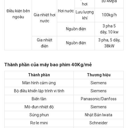
≥0.4Mpa
hơi
Điều kiện bên
Hơi nước
Lưu lượng
Gia nhiệt hơi
100kg/h
ngoàu
khí
nước
3 pha 5
Nguồn điện
dây, 10 kw
Gia nhiệt
3 pha, 5 dây,
Nguồn điện
điện
38kW
Thành phần của máy bao phim 40Kg/mẻ
Thành phần
Thương hiệu
Màn hình cảm ứng
Siemens
Bộ điều khiển lập trình vi tính
Siemens
Biến tần
Panasonic/Danfoss
Mô-đun nhiệt độ
Siemens
Súng phun
Nhật Bản Iwata
Rơ le mini
Schneider