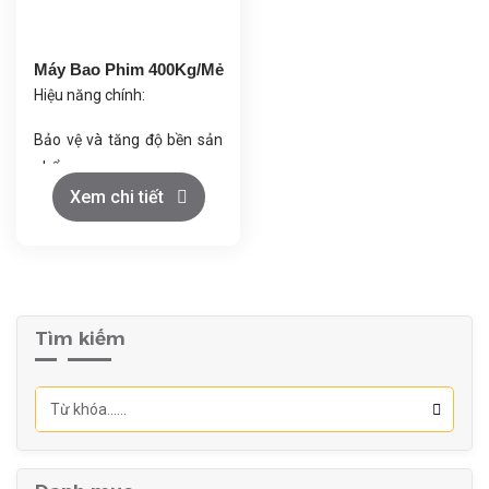
Máy Bao Phim 400Kg/Mẻ
Hiệu năng chính:
Bảo vệ và tăng độ bền sản
phẩm.
Cải thiện thẩm mỹ và chất
Xem chi tiết
lượng.
Kiểm soát giải phóng dược
chất.
Tiết kiệm nguyên liệu.
Vận hành ổn định, giảm
Tìm kiếm
hao hụt.