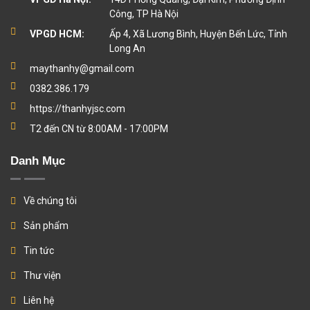
Công, TP Hà Nội
VPGD HCM:
Ấp 4, Xã Lương Bình, Huyện Bến Lức, Tỉnh
Long An
maythanhy@gmail.com
0382.386.179
https://thanhyjsc.com
T2 đến CN từ 8:00AM - 17:00PM
Danh Mục
Về chúng tôi
Sản phẩm
Tin tức
Thư viện
Liên hệ