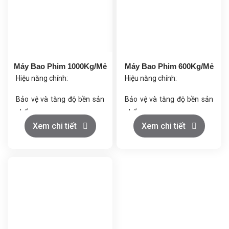
Máy Bao Phim 1000Kg/Mẻ
Máy Bao Phim 600Kg/Mẻ
Hiệu năng chính:
Hiệu năng chính:
Bảo vệ và tăng độ bền sản
Bảo vệ và tăng độ bền sản
phẩm.
phẩm.
Cải thiện thẩm mỹ và chất
Cải thiện thẩm mỹ và chất
Xem chi tiết
Xem chi tiết
lượng.
lượng.
Kiểm soát giải phóng dược
Kiểm soát giải phóng dược
chất.
chất.
Tiết kiệm nguyên liệu.
Tiết kiệm nguyên liệu.
Vận hành ổn định, giảm
Vận hành ổn định, giảm
hao hụt.
hao hụt.