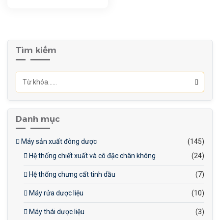
nhu cầu sản xuất quy mô
được chế tạo từ inox 304,
công nghiệp.
đảm bảo độ bền cao, khả
năng chống ăn mòn tốt, dễ
dàng vệ sinh và đảm bảo
Tìm kiếm
an toàn vệ sinh thực phẩm.
Danh mục
Máy sản xuất đông dược
(145)
Hệ thống chiết xuất và cô đặc chân không
(24)
Hệ thống chưng cất tinh dầu
(7)
Máy rửa dược liệu
(10)
Máy thái dược liệu
(3)