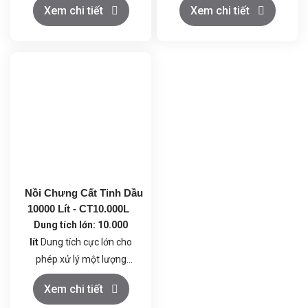
Công suất: 27kW
Xem chi tiết
Xem chi tiết
Hệ thống làm mát: 1 cấp
Nồi Chưng Cất Tinh Dầu
10000 Lít - CT10.000L
Dung tích lớn: 10.000
lít
Dung tích cực lớn cho
phép xử lý một lượng
nguyên liệu khổng lồ trong
Chất liệu cao cấp Inox
Xem chi tiết
mỗi lần chưng cất, đáp ứng
304:
Toàn bộ hệ thống