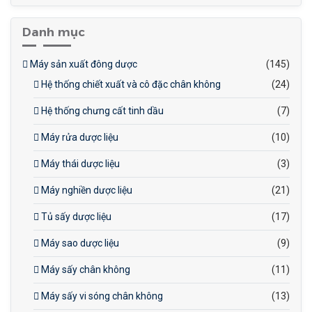
Điều khiển nhiệt độ:
Hệ
thống điều khiển nhiệt độ
Danh mục
chính xác giúp duy trì nhiệt
độ ổn định trong suốt quá
Máy sản xuất đông dược
(145)
trình chưng cất, đảm bảo
Hệ thống chiết xuất và cô đặc chân không
(24)
chất lượng tinh dầu đầu ra.
Hệ thống chưng cất tinh dầu
(7)
Máy rửa dược liệu
(10)
Máy thái dược liệu
(3)
Máy nghiền dược liệu
(21)
Tủ sấy dược liệu
(17)
Máy sao dược liệu
(9)
Máy sấy chân không
(11)
Máy sấy vi sóng chân không
(13)