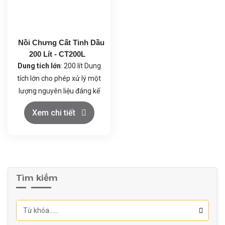
Nồi Chưng Cất Tinh Dầu
200 Lít - CT200L
Dung tích lớn
: 200 lít Dung
tích lớn cho phép xử lý một
lượng nguyên liệu đáng kể
trong mỗi lần chưng cất,
Xem chi tiết
đáp ứng nhu cầu sản xuất
quy mô vừa và lớn.
Chất liệu inox cao cấp
:
Inox 304 Toàn bộ thân máy
được làm bằng inox 304,
Tìm kiếm
đảm bảo độ bền cao, khả
năng chống ăn mòn tốt, dễ
dàng vệ sinh và đảm bảo
an toàn vệ sinh thực phẩm.