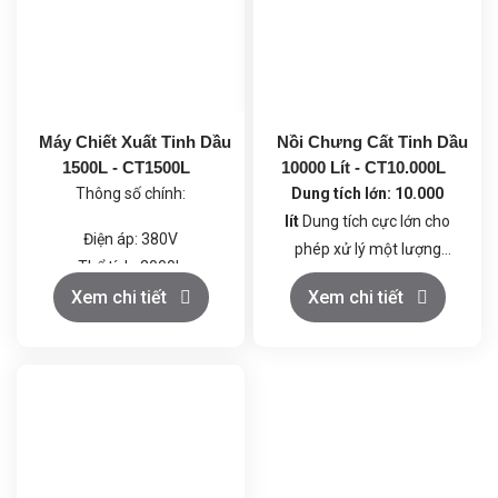
Máy Chiết Xuất Tinh Dầu
Nồi Chưng Cất Tinh Dầu
1500L - CT1500L
10000 Lít - CT10.000L
Thông số chính:
Dung tích lớn: 10.000
lít
Dung tích cực lớn cho
Điện áp: 380V
phép xử lý một lượng
Thể tích: 2000L
nguyên liệu khổng lồ trong
Công suất: 27kW
Chất liệu cao cấp Inox
Xem chi tiết
Xem chi tiết
mỗi lần chưng cất, đáp ứng
Hệ thống làm mát: 1 cấp
304:
Toàn bộ hệ thống
nhu cầu sản xuất quy mô
được chế tạo từ inox 304,
công nghiệp.
đảm bảo độ bền cao, khả
năng chống ăn mòn tốt, dễ
dàng vệ sinh và đảm bảo
an toàn vệ sinh thực phẩm.