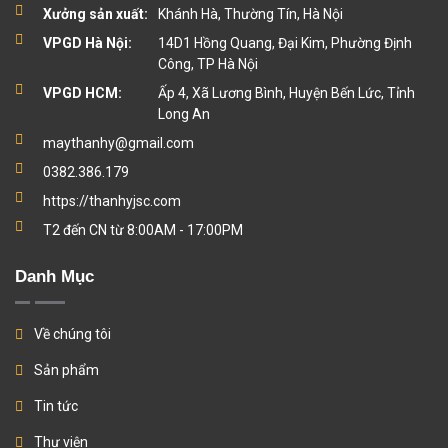
Xưởng sản xuất:
Khánh Hà, Thường Tín, Hà Nội
VPGD Hà Nội:
14D1 Hồng Quang, Đại Kim, Phường Định
Công, TP Hà Nội
VPGD HCM:
Ấp 4, Xã Lương Bình, Huyện Bến Lức, Tỉnh
Long An
maythanhy@gmail.com
0382.386.179
https://thanhyjsc.com
T2 đến CN từ 8:00AM - 17:00PM
Danh Mục
Về chúng tôi
Sản phẩm
Tin tức
Thư viện