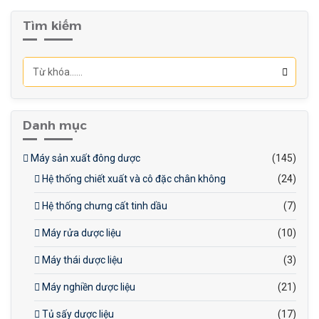
năng chống ăn mòn tốt, dễ
dàng vệ sinh và đảm bảo
Tìm kiếm
an toàn vệ sinh thực phẩm.
Danh mục
Máy sản xuất đông dược
(145)
Hệ thống chiết xuất và cô đặc chân không
(24)
Hệ thống chưng cất tinh dầu
(7)
Máy rửa dược liệu
(10)
Máy thái dược liệu
(3)
Máy nghiền dược liệu
(21)
Tủ sấy dược liệu
(17)