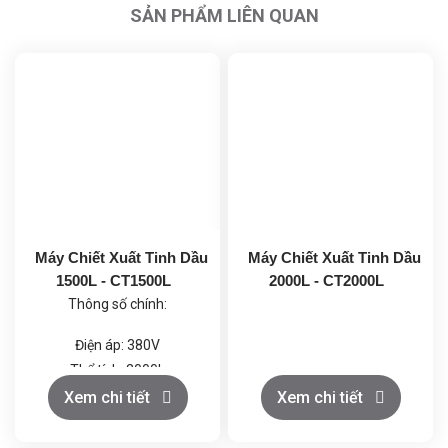
SẢN PHẨM LIÊN QUAN
Máy Chiết Xuất Tinh Dầu
Máy Chiết Xuất Tinh Dầu
1500L - CT1500L
2000L - CT2000L
Thông số chính:
Điện áp: 380V
Thể tích: 2000L
Công suất: 27kW
Xem chi tiết
Xem chi tiết
Hệ thống làm mát: 1 cấp