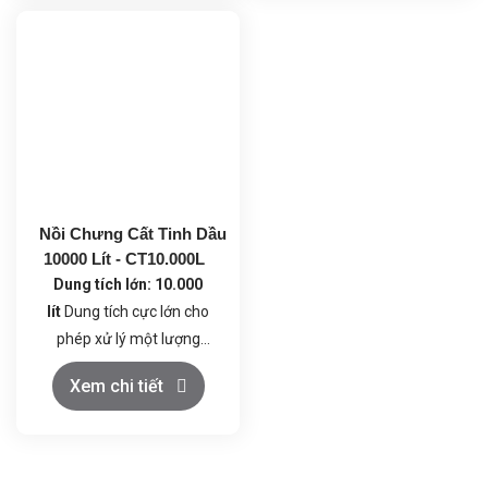
Nồi Chưng Cất Tinh Dầu
10000 Lít - CT10.000L
Dung tích lớn: 10.000
lít
Dung tích cực lớn cho
phép xử lý một lượng
nguyên liệu khổng lồ trong
Chất liệu cao cấp Inox
Xem chi tiết
mỗi lần chưng cất, đáp ứng
304:
Toàn bộ hệ thống
nhu cầu sản xuất quy mô
được chế tạo từ inox 304,
công nghiệp.
đảm bảo độ bền cao, khả