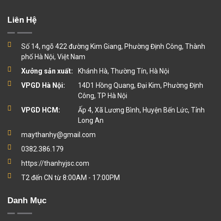
Liên Hệ
Số 14, ngõ 422 đường Kim Giang, Phường Định Công, Thành
phố Hà Nội, Việt Nam
Xưởng sản xuất:
Khánh Hà, Thường Tín, Hà Nội
VPGD Hà Nội:
14D1 Hồng Quang, Đại Kim, Phường Định
Công, TP Hà Nội
VPGD HCM:
Ấp 4, Xã Lương Bình, Huyện Bến Lức, Tỉnh
Long An
maythanhy@gmail.com
0382.386.179
https://thanhyjsc.com
T2 đến CN từ 8:00AM - 17:00PM
Danh Mục